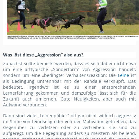
Was löst diese „Aggression“ also aus?
Zunächst sollte bemerkt werden, dass es sich dabei nicht etwa
um eine arttypische „Sonderform“ von Aggression handelt,
sondern um eine „bedingte“ Verhaltensreaktion: Die
Leine
ist
als Bedingung untrennbar mit der Randale verknüpft. Das
bedeutet, irgendwo ist es zu einer entsprechenden
Lernerfahrung gekommen und demzufolge lässt sich für die
Zukunft auch umlernen. Gute Neuigkeiten, aber auch mit
Aufwand verbunden.
Dann sind viele „Leinenpöbler“ oft gar nicht wirklich aggressiv
im Sinne von feindselig oder von der Motivation getrieben, das
Gegenüber zu verletzen oder zu vertreiben: sie sind zu
aufgeregt, um die Begegnung anders zu meistern als bellend,