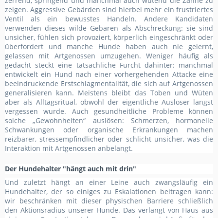
zerrend, springend und manchmal auch wütend die Zähne zu
zeigen. Aggressive Gebärden sind hierbei mehr ein frustriertes
Ventil als ein bewusstes Handeln. Andere Kandidaten
verwenden dieses wilde Gebaren als Abschreckung: sie sind
unsicher, fühlen sich provoziert, körperlich eingeschränkt oder
überfordert und manche Hunde haben auch nie gelernt,
gelassen mit Artgenossen umzugehen. Weniger häufig als
gedacht steckt eine tatsächliche Furcht dahinter: manchmal
entwickelt ein Hund nach einer vorhergehenden Attacke eine
beeindruckende Erstschlagmentalität, die sich auf Artgenossen
generalisieren kann. Meistens bleibt das Toben und Wüten
aber als Alltagsritual, obwohl der eigentliche Auslöser längst
vergessen wurde. Auch gesundheitliche Probleme können
solche „Gewohnheiten“ auslösen: Schmerzen, hormonelle
Schwankungen oder organische Erkrankungen machen
reizbarer, stressempfindlicher oder schlicht unsicher, was die
Interaktion mit Artgenossen anbelangt.
Der Hundehalter "hängt auch mit drin"
Und zuletzt hängt an einer Leine auch zwangsläufig ein
Hundehalter, der so einiges zu Eskalationen beitragen kann:
wir beschränken mit dieser physischen Barriere schließlich
den Aktionsradius unserer Hunde. Das verlangt von Haus aus