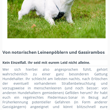
Von notorischen Leinenpöblern und Gassirambos
Kein Einzelfall. Ihr seid mit eurem Leid nicht alleine.
Wer sich hierbei also angesprochen fühlt, gehört
wahrscheinlich zu einer ganz besonderen Gattung
Hundehalter. Ihr schleicht am liebsten nachts, nach Erlöschen
der eventuell vorhandenen Straßenbeleuchtung und
vorzugsweise in menschenleeren (und noch besser: von
anderen Hundehaltern gemiedenen) Gefilden herum? Ihr habt
euch ein regelrechtes Fledermaus-Sonar in Bezug auf
Früherkennung potentieller Gefahren (in Form anderer
Gassigängern) angeeignet und könnt blitzschnell eure