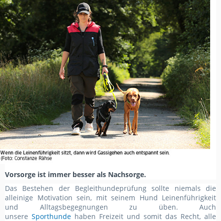
Vorsorge ist immer besser als Nachsorge.
Das Bestehen der Begleithundeprüfung sollte niemals die
alleinige Motivation sein, mit seinem Hund Leinenführigkeit
und Alltagsbegegnungen zu üben. Auch
unsere
Sporthunde
haben Freizeit und somit das Recht, alle