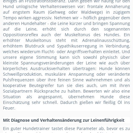
einiges an Frustrationstoleranz. Dann geben wir häufig für den
Hund unlogische Verhaltensweisen vor: frontale Annäherung
auf engstem Raum (Gehweg oder Waldwege) in zügigem
Tempo wirken aggressiv. Nehmen wir – höflich gegenüber dem
anderen Hundehalter - die Leine kürzer und bringen Spannung
auf die Leine, erhöht sich durch den sogenannten
Oppositionsreflex auch der Muskeltonus des Hundes. Ein
erhöhter Muskeltonus steht mit Adrenalinausschüttung,
erhöhtem Blutdruck und Sypathikuserregung in Verbindung,
welches wiederum Flucht- oder Angriffsverhalten einleitet. Und
unsere eigene Stimmung kann sich sowohl physisch über
kleinste Spannungsveränderungen der Leine wie auch über
körperliches Ausdrucksverhalten übertragen: Hunde können
Schweißproduktion, muskuläre Anspannung oder veränderte
Pulsfrequenzen über ihre feinen Sinne wahrnehmen und als
kooperative Beutegreifer tun sie dies auch, um mit ihren
Sozialpartnern Rücksprache zu halten. Bewerten wir also eine
Situation als angespannt, übernehmen Hunde diese
Einschätzung sehr schnell. Dadurch gießen wir fleißig Öl ins
Feuer.
Mit Diagnose und Verhaltensänderung zur Leinenführigkeit
Ein guter Hundetrainer tastet diese Parameter ab, bevor es zu