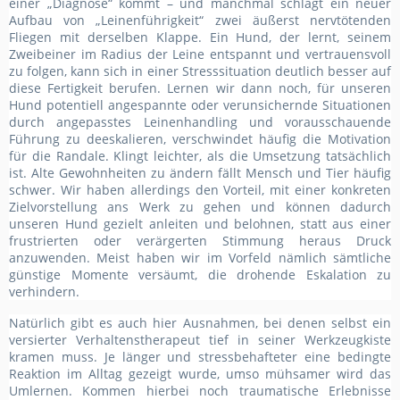
einer „Diagnose“ kommt – und manchmal schlägt ein neuer
Aufbau von „Leinenführigkeit“ zwei äußerst nervtötenden
Fliegen mit derselben Klappe. Ein Hund, der lernt, seinem
Zweibeiner im Radius der Leine entspannt und vertrauensvoll
zu folgen, kann sich in einer Stresssituation deutlich besser auf
diese Fertigkeit berufen. Lernen wir dann noch, für unseren
Hund potentiell angespannte oder verunsichernde Situationen
durch angepasstes Leinenhandling und vorausschauende
Führung zu deeskalieren, verschwindet häufig die Motivation
für die Randale. Klingt leichter, als die Umsetzung tatsächlich
ist. Alte Gewohnheiten zu ändern fällt Mensch und Tier häufig
schwer. Wir haben allerdings den Vorteil, mit einer konkreten
Zielvorstellung ans Werk zu gehen und können dadurch
unseren Hund gezielt anleiten und belohnen, statt aus einer
frustrierten oder verärgerten Stimmung heraus Druck
anzuwenden. Meist haben wir im Vorfeld nämlich sämtliche
günstige Momente versäumt, die drohende Eskalation zu
verhindern.
Natürlich gibt es auch hier Ausnahmen, bei denen selbst ein
versierter Verhaltenstherapeut tief in seiner Werkzeugkiste
kramen muss. Je länger und stressbehafteter eine bedingte
Reaktion im Alltag gezeigt wurde, umso mühsamer wird das
Umlernen. Kommen hierbei noch traumatische Erlebnisse