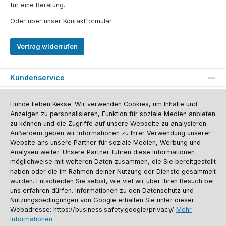
für eine Beratung.
Oder über unser
Kontaktformular
.
Vertrag widerrufen
Kundenservice
Informationen
Hunde lieben Kekse. Wir verwenden Cookies, um Inhalte und
Anzeigen zu personalisieren, Funktion für soziale Medien anbieten
Social Media und Kontakt
zu können und die Zugriffe auf unsere Webseite zu analysieren.
Außerdem geben wir Informationen zu Ihrer Verwendung unserer
Versandinformationen
Zahlungsarten
Vereinsrabatt
Kontakt
Website ans unsere Partner für soziale Medien, Werbung und
Batterieentsorgung
Warenrücksendung
Sporthund Katalog
Analysen weiter. Unsere Partner führen diese Informationen
möglichweise mit weiteren Daten zusammen, die Sie bereitgestellt
Alle Preise inkl. gesetzl. Mehrwertsteuer zzgl.
Versandkosten
, wenn nicht
haben oder die im Rahmen deiner Nutzung der Dienste gesammelt
anders angegeben. Preise vor dem Login werden in Euro (DE) angezeigt.
Streichpreise = UVP-Preise. Abbildungen ähnlich. Änderungen
wurden. Entscheiden Sie selbst, wie viel wir über Ihren Besuch bei
vorbehalten.
uns erfahren dürfen. Informationen zu den Datenschutz und
© 2026 Sporthund - Alle Rechte vorbehalten. Theme by
ThemeWare®
Nutzungsbedingungen von Google erhalten Sie unter dieser
Webadresse: https://business.safety.google/privacy/
Mehr
Informationen