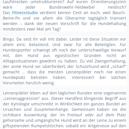
Laufstrecken umstrukturieren? Auf euren Orientierungssinn
wäre jeder Bundeswehr-Feldwebel neidisch?
Das
Fitnessstudio
verdient keinen Cent an euch, weil Bauch-
Beine-Po und vor allem die Oberarme tagtäglich trainiert
werden – dank der neuen Vorschrift für die Hundehaltung
mindestens zwei Mal am Tag?
Bingo. Da seid ihr voll mit dabei. Leider ist diese Situation vor
allem eins: belastend. Und zwar für alle Beteiligten. Für
Hundesportler schwingt oft noch der unterschwellige Vorwurf
mit, den Hund aus egoistischen Gründen nicht an
Alltagssituationen gewöhnt zu haben. Zu viel Zwingerhaltung,
der arme Hund sei überfordert, der Schutzhund wird „scharf“
gemacht .. dass die meisten Leinenpöbler noch nie einen
Hundeplatz betreten haben, interessiert bei solchen
Vorurteilen herzlich wenig.
Leinenpöbler leben auf den täglichen Runden eine sogenannte
„Leinenaggression“ aus. Dieser Handfest klingende Begriff aus
der Kynologie umschreibt in Wirklichkeit ein ganzes Bündel an
Ursachen und Zusammenhänge. Gemeinsam haben sie die
sichtbare Auswirkung: der im Freilauf oder auf dem Platz
gehorsame und umgängliche Hund wird an der Leine zu einem
giftspeienden Rumpelstilzchen, sobald ein Artgenosse auf den