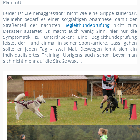
Plan tritt.
Leider ist „Leinenaggression“ nicht wie eine Grippe kurierbar.
Vielmehr bedarf es einer sorgfältigen Anamnese, damit der
Straßenteil der nächsten
Begleithundeprüfung
nicht zum
Desaster ausartet. Es macht auch wenig Sinn, hier nur die
Symptomatik zu unterdrücken: Eine Begleithundeprüfung
leistet der Hund einmal in seiner Sportkarriere. Gassi gehen
sollte er jeden Tag – zwei Mal. Deswegen lohnt sich ein
individualisiertes Training. Übrigens auch schon, bevor man
sich nicht mehr auf die Straße wagt ..