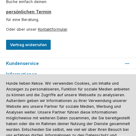
Buche einfach deinen
persönlichen Termin
für eine Beratung.
Oder über unser
Kontaktformular
.
Vertrag widerrufen
Kundenservice
Informationen
Hunde lieben Kekse. Wir verwenden Cookies, um Inhalte und
Social Media und Kontakt
Anzeigen zu personalisieren, Funktion für soziale Medien anbieten
zu können und die Zugriffe auf unsere Webseite zu analysieren.
Versandinformationen
Zahlungsarten
Vereinsrabatt
Kontakt
Außerdem geben wir Informationen zu Ihrer Verwendung unserer
Batterieentsorgung
Warenrücksendung
Sporthund Katalog
Website ans unsere Partner für soziale Medien, Werbung und
Analysen weiter. Unsere Partner führen diese Informationen
Alle Preise inkl. gesetzl. Mehrwertsteuer zzgl.
Versandkosten
, wenn nicht
möglichweise mit weiteren Daten zusammen, die Sie bereitgestellt
anders angegeben. Preise vor dem Login werden in Euro (DE) angezeigt.
haben oder die im Rahmen deiner Nutzung der Dienste gesammelt
Streichpreise = UVP-Preise. Abbildungen ähnlich. Änderungen
wurden. Entscheiden Sie selbst, wie viel wir über Ihren Besuch bei
vorbehalten.
© 2026 Sporthund - Alle Rechte vorbehalten. Theme by
ThemeWare®
uns erfahren dürfen. Informationen zu den Datenschutz und