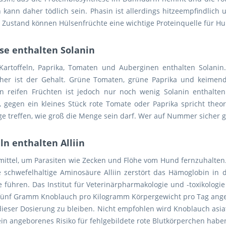
kann daher tödlich sein. Phasin ist allerdings hitzeempfindlich
 Zustand können Hülsenfrüchte eine wichtige Proteinquelle für Hu
e enthalten Solanin
artoffeln, Paprika, Tomaten und Auberginen enthalten Solanin. 
höher ist der Gehalt. Grüne Tomaten, grüne Paprika und keimen
In reifen Früchten ist jedoch nur noch wenig Solanin enthalten
 gegen ein kleines Stück rote Tomate oder Paprika spricht theor
ge treffen, wie groß die Menge sein darf. Wer auf Nummer sicher g
n enthalten Alliin
mittel, um Parasiten wie Zecken und Flöhe vom Hund fernzuhalten. A
e schwefelhaltige Aminosäure Alliin zerstört das Hämoglobin in
führen. Das Institut für Veterinärpharmakologie und -toxikologie 
fünf Gramm Knoblauch pro Kilogramm Körpergewicht pro Tag angege
 dieser Dosierung zu bleiben. Nicht empfohlen wird Knoblauch as
ein angeborenes Risiko für fehlgebildete rote Blutkörperchen habe