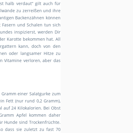
st halb verdaut“ gilt auch für
lwände zu zerreißen und ihre
rfkantigen Backenzähnen können
t Fasern und Schalen tun sich
undes inspizierst, werden Dir
oder Karotte bekommen hat. All
rgattern kann, doch von den
ochen oder langsamer Hitze zu
n Vitamine verloren, aber das
100 Gramm einer Salatgurke zum
ein Fett (nur rund 0,2 Gramm),
auf 24 Kilokalorien. Bei Obst
00 Gramm Apfel kommen daher
ür Hunde sind Trockenfrüchte.
o dass sie zuletzt zu fast 70