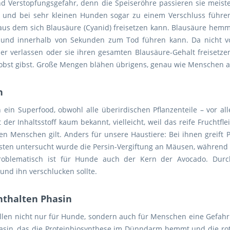
und Verstopfungsgefahr, denn die Speiseröhre passieren sie meis
 und bei sehr kleinen Hunden sogar zu einem Verschluss führe
aus dem sich Blausäure (Cyanid) freisetzen kann. Blausäure hemm
t und innerhalb von Sekunden zum Tod führen kann. Da nicht vo
 verlassen oder sie ihren gesamten Blausäure-Gehalt freisetzen
obst gibst. Große Mengen blähen übrigens, genau wie Menschen 
n
ein Superfood, obwohl alle überirdischen Pflanzenteile – vor al
 der Inhaltsstoff kaum bekannt, vielleicht, weil das reife Fruchtf
den Menschen gilt. Anders für unsere Haustiere: Bei ihnen greift
en untersucht wurde die Persin-Vergiftung an Mäusen, während z
roblematisch ist für Hunde auch der Kern der Avocado. Durc
und ihn verschlucken sollte.
nthalten Phasin
llen nicht nur für Hunde, sondern auch für Menschen eine Gefah
Phasin, das die Proteinbiosynthese im Dünndarm hemmt und die ro