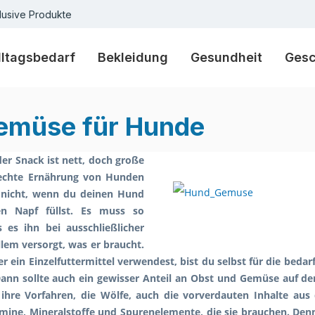
lusive Produkte
lltagsbedarf
Bekleidung
Gesundheit
Ges
emüse für Hunde
der Snack ist nett, doch große
rechte Ernährung von Hunden
 nicht, wenn du deinen Hund
den Napf füllst. Es muss so
 es ihn bei ausschließlicher
llem versorgt, was er braucht.
er ein Einzelfuttermittel verwendest, bist du selbst für die bed
Dann sollte auch ein gewisser Anteil an Obst und Gemüse auf d
 ihre Vorfahren, die Wölfe, auch die vorverdauten Inhalte au
tamine, Mineralstoffe und Spurenelemente, die sie brauchen. De