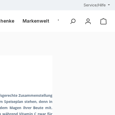
Service/Hilfe
chenke
Markenwelt
% Outlet %
Ware
arfsgerechte Zusammenstellung
em Speiseplan stehen, denn in
s dem Magen ihrer Beute mit.
nn während Vitamin C zwar für