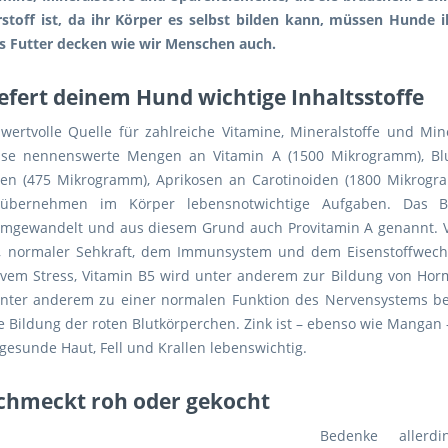
stoff ist, da ihr Körper es selbst bilden kann, müssen Hunde 
s Futter decken wie wir Menschen auch.
efert deinem Hund wichtige Inhaltsstoffe
rtvolle Quelle für zahlreiche Vitamine, Mineralstoffe und Miner
ise nennenswerte Mengen an Vitamin A (1500 Mikrogramm), Bl
sen (475 Mikrogramm), Aprikosen an Carotinoiden (1800 Mikro
e übernehmen im Körper lebensnotwichtige Aufgaben. Das B
 umgewandelt und aus diesem Grund auch Provitamin A genannt. V
, normaler Sehkraft, dem Immunsystem und dem Eisenstoffwechse
tivem Stress, Vitamin B5 wird unter anderem zur Bildung von Ho
unter anderem zu einer normalen Funktion des Nervensystems be
ie Bildung der roten Blutkörperchen. Zink ist – ebenso wie Mangan 
esunde Haut, Fell und Krallen lebenswichtig.
chmeckt roh oder gekocht
Bedenke allerdi