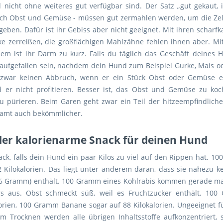
 nicht ohne weiteres gut verfügbar sind. Der Satz „gut gekaut, i
auch Obst und Gemüse - müssen gut zermahlen werden, um die Zel
zugeben. Dafür ist ihr Gebiss aber nicht geeignet. Mit ihren scha
e zerreißen, die großflächigen Mahlzähne fehlen ihnen aber. Mi
 ist ihr Darm zu kurz. Falls du täglich das Geschäft deines H
e aufgefallen sein, nachdem dein Hund zum Beispiel Gurke, Mais 
g zwar keinen Abbruch, wenn er ein Stück Obst oder Gemüse e
rd er nicht profitieren. Besser ist, das Obst und Gemüse zu k
pürieren. Beim Garen geht zwar ein Teil der hitzeempfindliche
amt auch bekömmlicher.
er kalorienarme Snack für deinen Hund
ack, falls dein Hund ein paar Kilos zu viel auf den Rippen hat. 
2 Kilokalorien. Das liegt unter anderem daran, dass sie nahezu k
96 Gramm) enthält. 100 Gramm eines Kohlrabis kommen gerade mal 
rs aus. Obst schmeckt süß, weil es Fruchtzucker enthält. 1
orien, 100 Gramm Banane sogar auf 88 Kilokalorien. Ungeeignet f
 Trocknen werden alle übrigen Inhaltsstoffe aufkonzentriert, s