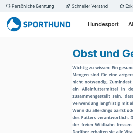
Persönliche Beratung
Schneller Versand
Exk
m Hauptinhalt springen
Zur Suche springen
Zur Hauptnavigation springen
Hundesport
A
Obst und G
Wichtig zu wissen: Ein gesun
Mengen sind für eine artge
nicht notwendig. Zumindest
ein Alleinfuttermittel in 
zusammengestellt sein, dass
Verwendung langfristig mit a
Wenn du allerdings barfst od
des Futters verantwortlich. 
der freien Wildbahn fressen
Darüber erhalten sie alle Vi