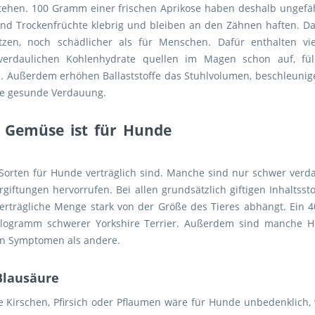
tehen. 100 Gramm einer frischen Aprikose haben deshalb ungefähr
ind Trockenfrüchte klebrig und bleiben an den Zähnen haften. Das
zen, noch schädlicher als für Menschen. Dafür enthalten v
r verdaulichen Kohlenhydrate quellen im Magen schon auf, fü
 Außerdem erhöhen Ballaststoffe das Stuhlvolumen, beschleunig
ne gesunde Verdauung.
 Gemüse ist für Hunde
e Sorten für Hunde verträglich sind. Manche sind nur schwer verda
iftungen hervorrufen. Bei allen grundsätzlich giftigen Inhaltssto
 verträgliche Menge stark von der Größe des Tieres abhängt. Ein
 Kilogramm schwerer Yorkshire Terrier. Außerdem sind manche 
von Symptomen als andere.
Blausäure
ie Kirschen, Pfirsich oder Pflaumen wäre für Hunde unbedenklich,