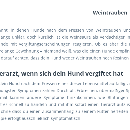
Weintrau
ekannt, in denen Hunde nach dem Fressen von Weintrauben un
nge unklar, doch kürzlich ist die Weinsäure als Verdächtiger in
Hunde mit Vergiftungserscheinungen reagieren. Ob es aber die R
hrelange Gewöhnung – niemand weiß, was die einen Hunde empfind
t darauf achten, dass dein Hund weder Weintrauben noch Rosinen f
erarzt, wenn sich dein Hund vergiftet hat
ein Hund nach dem Fressen eines dieser Lebensmittel auffällig ve
äufigsten Symptomen zählen Durchfall, Erbrechen, übermäßiger Spe
hmal können andere Symptome hinzukommen, wie Blutungen 
gilt es schnell zu handeln und mit ihm sofort einen Tierarzt auf
ohne dass du einen Zusammenhang zu seinem Futter herleiten ka
pie erfolgt ausschließlich symptomatisch.