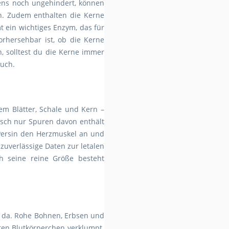
tens noch ungehindert, können
n. Zudem enthalten die Kerne
t ein wichtiges Enzym, das für
rhersehbar ist, ob die Kerne
, solltest du die Kerne immer
auch.
lem Blätter, Schale und Kern –
leisch nur Spuren davon enthält
 Persin den Herzmuskel an und
uverlässige Daten zur letalen
h seine reine Größe besteht
r da. Rohe Bohnen, Erbsen und
ten Blutkörperchen verklumpt.