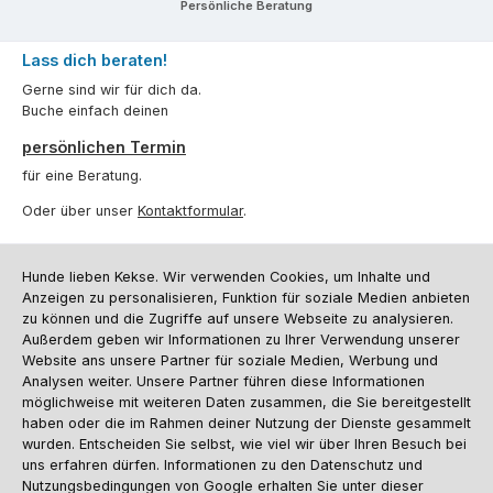
Persönliche Beratung
Lass dich beraten!
Gerne sind wir für dich da.
Buche einfach deinen
persönlichen Termin
für eine Beratung.
Oder über unser
Kontaktformular
.
Vertrag widerrufen
Hunde lieben Kekse. Wir verwenden Cookies, um Inhalte und
Anzeigen zu personalisieren, Funktion für soziale Medien anbieten
zu können und die Zugriffe auf unsere Webseite zu analysieren.
Kundenservice
Außerdem geben wir Informationen zu Ihrer Verwendung unserer
Website ans unsere Partner für soziale Medien, Werbung und
Informationen
Analysen weiter. Unsere Partner führen diese Informationen
möglichweise mit weiteren Daten zusammen, die Sie bereitgestellt
Social Media und Kontakt
haben oder die im Rahmen deiner Nutzung der Dienste gesammelt
wurden. Entscheiden Sie selbst, wie viel wir über Ihren Besuch bei
uns erfahren dürfen. Informationen zu den Datenschutz und
Versandinformationen
Zahlungsarten
Vereinsrabatt
Kontakt
Batterieentsorgung
Warenrücksendung
Sporthund Katalog
Nutzungsbedingungen von Google erhalten Sie unter dieser