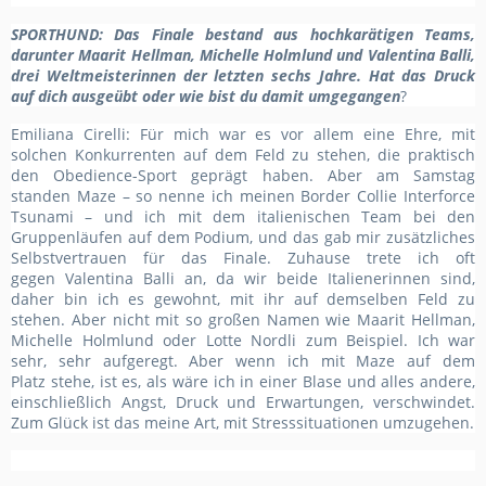
SPORTHUND
: Das Finale bestand aus hochkarätigen Teams,
darunter Maarit Hellman, Michelle Holmlund und Valentina Balli,
drei Weltmeisterinnen der letzten sechs Jahre. Hat das Druck
auf dich ausgeübt oder wie bist du damit umgegangen
?
Emiliana Cirelli: Für mich war es
vor allem
eine Ehre, mit
solchen Konkurrenten auf dem Feld zu stehen, die praktisch
den Obedience-Sport geprägt haben. Aber am Samstag
standen Maze
– so nenne ich
meinen Border Collie
Interforce
Tsunami
–
und ich mit dem italienischen Team bei den
Gruppenläufen
auf dem Podium, und das gab mir zusätzliches
Selbstvertrauen
für das
Finale.
Zuhause
trete ich
oft
gegen
Valentina Balli an, da wir beide Italienerinnen sind,
daher bin ich es gewohnt, mit ihr auf demselben Feld zu
stehen. Aber nicht mit so großen Namen wie Maarit Hellman,
Michelle Holmlund oder Lotte Nordli zum Beispiel. Ich war
sehr, sehr aufgeregt
. A
ber wenn ich mit Maze
auf dem
Platz
stehe, ist es, als wäre ich in einer Blase und alles andere,
einschließlich Angst, Druck und Erwartungen, verschwindet.
Zum Glück ist das meine Art, mit Stresssituationen umzugehen.