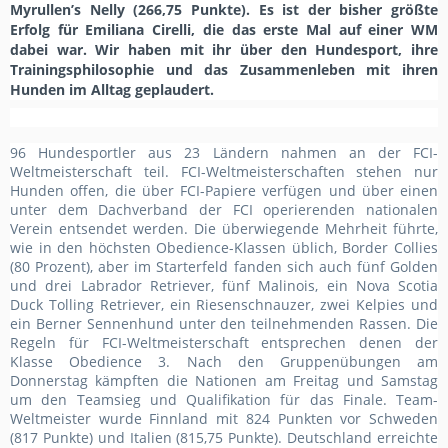
Myrullen’s Nelly
(
266,75 Punkte
)
. Es ist der bisher größte
Erfolg für
Emiliana Cirelli
, die das erste Mal auf einer WM
dabei war. Wir haben mit
ihr
über den Hundesport, ihre
Trainingsphilosophie und das Zusammenleben mit ihren
Hunden im Alltag geplaudert.
96 Hundesportler aus 23 Ländern nahmen
an der FCI-
Weltmeisterschaft teil
.
FCI-Weltmeisterschaften stehen nur
Hunden offen, die über FCI-Papiere verfügen und über einen
unter dem Dachverband der FCI operierenden nationalen
Verein entsendet werden.
Die überwiegende Mehrheit führte,
wie in den höchsten Obedience-Klassen üblich, Border Collies
(80 Prozent), aber im Starterfeld fanden sich auch fünf Golden
und drei Labrador Retriever, fünf Malinois, ein Nova Scotia
Duck Tolling Retriever, ein Riesenschnauzer, zwei Kelpies und
ein Berner Sennenhund unter den teilnehmenden Rassen. Die
Regeln für FCI-Weltmeisterschaft entsprechen denen der
Klasse Obedience 3. Nach den Gruppenübungen am
Donnerstag kämpften die Nationen am Freitag und Samstag
um den Teamsieg und Qualifikation für das Finale. Team-
Weltmeister wurde Finnland mit 824 Punkten vor Schweden
(817 Punkte) und Italien (815,75 Punkte). Deutschland erreichte