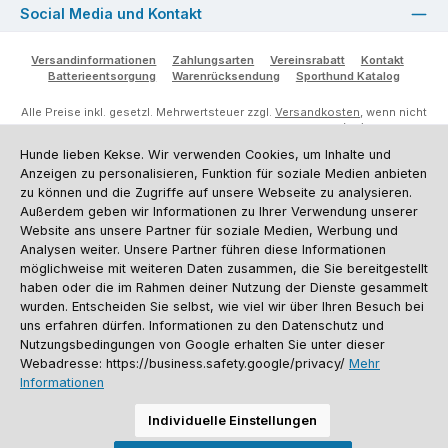
Social Media und Kontakt
Versandinformationen
Zahlungsarten
Vereinsrabatt
Kontakt
Batterieentsorgung
Warenrücksendung
Sporthund Katalog
Alle Preise inkl. gesetzl. Mehrwertsteuer zzgl.
Versandkosten
, wenn nicht
anders angegeben. Preise vor dem Login werden in Euro (DE) angezeigt.
Streichpreise = UVP-Preise. Abbildungen ähnlich. Änderungen
Hunde lieben Kekse. Wir verwenden Cookies, um Inhalte und
vorbehalten.
Anzeigen zu personalisieren, Funktion für soziale Medien anbieten
© 2026 Sporthund - Alle Rechte vorbehalten. Theme by
ThemeWare®
zu können und die Zugriffe auf unsere Webseite zu analysieren.
Außerdem geben wir Informationen zu Ihrer Verwendung unserer
Website ans unsere Partner für soziale Medien, Werbung und
Analysen weiter. Unsere Partner führen diese Informationen
möglichweise mit weiteren Daten zusammen, die Sie bereitgestellt
haben oder die im Rahmen deiner Nutzung der Dienste gesammelt
wurden. Entscheiden Sie selbst, wie viel wir über Ihren Besuch bei
uns erfahren dürfen. Informationen zu den Datenschutz und
Nutzungsbedingungen von Google erhalten Sie unter dieser
Webadresse: https://business.safety.google/privacy/
Mehr
Informationen
Individuelle Einstellungen