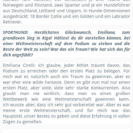
Norwegen und Finnland, zwei Spanier und je ein Hundeführer
aus Deutschland, Lettland und Ungarn
. In Hunde-Dimensionen
ausgedrückt:
18 Border Collie und ein Golden und ein Labrador
Retriever.
SPORTHUND
:
Herzlichsten Glückwunsch
,
Emiliana
,
zum
grandiosen Sieg in Riga
!
Hättest du dir vorstellen können, bei
einer Weltmeisterschaft auf dem Podium zu stehen und die
Beste der Welt zu sein? War das ein Traum? Wie hat sich das für
dich angefühlt?
Emiliana Cirelli: Ich
glaube
, jeder Athlet träumt davon, das
Podium zu erreichen oder den ersten Platz zu belegen. Für
mich war es
natürlich auch
ein Traum zu gewinnen, aber
es
war eher eine wilde
Fantasie.
Denn es
gibt
nun mal
nur einen
ersten Platz, aber viele, viele sehr starke Konkurrenten.
Also
glaubt man nie
wirklich, dass man so einen großen
Wettbewerb wie eine Weltmeisterschaft gewinnen kann.
Ich
wusste
aber
, dass ich sehr gut vorbereitet war. Aber es war
meine erste Weltmeisterschaft, und für mich war das
Hauptziel, unser Bestes zu geben und diese Erfahrung in vollen
Zügen zu genießen.