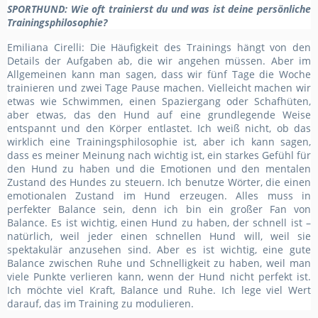
SPORTHUND
: Wie oft trainierst du und was ist deine persönliche
Trainingsphilosophie?
Emiliana Cirelli:
Die Häufigkeit des Trainings
hängt von den
Details der Aufgaben ab, die wir angehen müssen. Aber im
Allgemeinen kann man sagen, dass
wir
fünf Tage die Woche
trainiere
n
und zwei Tage
Pause mache
n
. Vielleicht machen wir
etwas wie Schwimmen, einen Spaziergang oder Schafhüten,
aber etwas, das den Hund auf eine grundlegende Weise
entspannt und den Körper entlastet. Ich weiß nicht, ob das
wirklich eine Trainingsphilosophie ist, aber ich kann sagen,
dass es meiner Meinung nach wichtig ist, ein starkes Gefühl für
den Hund zu haben und die Emotionen und den mentalen
Zustand des Hundes zu steuern. Ich benutze Wörter, die einen
emotionalen Zustand im Hund erzeugen. Alles muss in
perfekter Balance sein, denn ich bin ein großer Fan von
Balance. Es ist wichtig, einen Hund zu haben, der schnell ist –
natürlich, weil jeder einen schnellen Hund will, weil sie
spektakulär anzusehen sind. Aber es ist wichtig, eine gute
Balance zwischen Ruhe und Schnelligkeit zu haben, weil man
viele Punkte verlieren kann, wenn der Hund nicht perfekt ist.
Ich möchte viel Kraft, Balance und Ruhe. Ich lege viel Wert
darauf, das im Training zu modulieren.