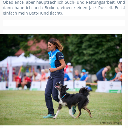
Obedience, aber hauptsächlich Such- und Rettungsarbeit. Und
dann habe ich
noch Broken,
einen kleinen Jack Russell
. Er
ist
einfach mein Bett-Hund
(lacht)
.