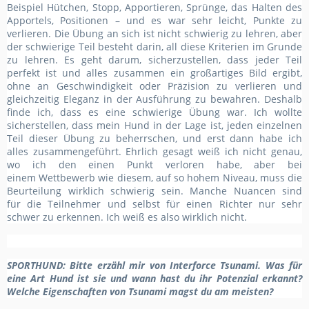
Beispiel Hütchen, Stopp, Apportieren, Sprünge, das Halten des
Apportels, Positionen – und es war sehr leicht, Punkte zu
verlieren. Die Übung an sich ist nicht schwierig zu lehren, aber
der schwierige Teil besteht darin, all diese Kriterien im Grunde
zu lehren. Es geht darum, sicherzustellen, dass jeder Teil
perfekt ist und alles zusammen ein großartiges Bild ergibt,
ohne an Geschwindigkeit oder
Präzision zu verlieren und
gleichzeitig Eleganz in der Ausführung zu bewahren.
Deshalb
finde ich,
dass
es
eine schwierige Übung war. Ich wollte
sicherstellen, dass mein Hund in der Lage ist, jeden einzelnen
Teil dieser Übung zu beherrschen, und erst dann habe ich
alles zusammengeführt. Ehrlich gesagt weiß ich nicht genau,
wo ich den einen Punkt verloren habe, aber bei
einem
Wettbewerb wie diesem,
auf
so hohe
m
Niveau, muss
die
Beurteilung
wirklich schwierig sein. Manche Nuancen sind
für
die
Teilnehmer und selbst für einen Richter
nur
sehr
schwer zu erkennen. Ich weiß es
also
wirklich nicht.
SPORTHUND
: Bitte erzähl mir von Interforce Tsunami. Was für
eine Art Hund ist sie und wann hast du ihr Potenzial erkannt?
Welche Eigenschaften von Tsunami magst du am meisten?