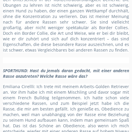
Übungen zu lehren ist nicht schwierig, aber es ist schwierig,
einen Hund zu haben, der eine
n
ganze
n Wettkampf
durchhält,
ohne die Konzentration zu verlieren. Das ist meiner Meinung
nach für andere Rassen sehr schwer. Sie sind vielleicht
großartig, aber nicht weniger spektakulär als Border Collies.
Doch ein Border Collie, die Art und Weise, wie er bei dir bleibt,
wie er dir zuhört und sich auf dich konzentriert – das sind
Eigenschaften, die diese besondere Rasse auszeichnen, und es
ist schwer, etwas Vergleichbares bei anderen Rassen zu finden.
SPORTHUND
: Hast du jemals daran gedacht, mit einer anderen
Rasse anzutreten? Welche Rasse wäre das?
Emiliana Cirellli: Ich trete mit meinem Arbeits-Golden Retriever
an. Vor ihm habe ich mit einem Mischling und davor sogar mit
einem French Bulldog teilgenommen. Ich hatte schon viele
verschiedene Rassen, und zum Beispiel jetzt habe ich die
Rasse, die mir am besten gefällt. Ich genieße es, Obedience zu
machen, weil man unabhängig von der Rasse eine Beziehung
zu seinem Hund aufbauen kann, indem man gemeinsam Spaß
hat. Das ist das Schöne an Obedience, also wenn ich mich
entscheide, wieder mit einer anderen Rasse auf hohem Niveau