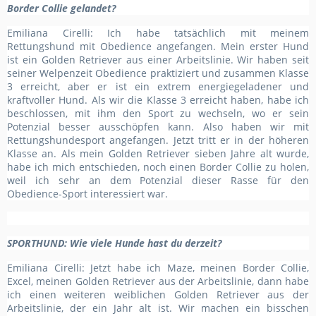
Border Collie gelandet?
Emiliana Cirelli: Ich habe tatsächlich mit meinem
Rettungshund mit Obedience angefangen. Mein erster Hund
ist ein Golden Retriever aus einer Arbeitslinie. Wir haben seit
seiner Welpenzeit Obedience praktiziert
und zusammen
Klasse
3 erreicht, aber er ist ein extrem energiegeladener und
kraftvoller Hund. Als wir die Klasse 3 erreicht haben, habe ich
beschlossen,
mit ihm den Sport zu wechseln,
wo er sein
Potenzial besser
ausschöpfen
kann. Also haben wir mit
Rettungs
hunde
sport angefangen. Jetzt tritt er in der höheren
Klasse an. Als mein Golden Retriever sieben Jahre alt wurde,
habe ich mich entschieden,
noch
einen Border Collie zu holen,
weil ich sehr an dem Potenzial dieser Rasse für den
Obedience-Sport interessiert war.
SPORTHUND
: Wie viele Hunde hast du derzeit?
Emiliana Cirelli: Jetzt habe ich Maze, meinen Border Collie,
Excel, meinen Golden Retriever aus der Arbeitslinie, dann habe
ich einen weiteren weiblichen Golden Retriever aus der
Arbeitslinie, der ein Jahr alt ist. Wir machen ein bisschen