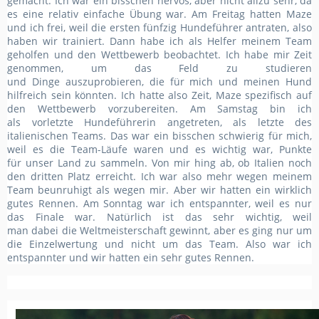
gemacht. Ich war ein bisschen nervös, aber nicht allzu sehr, da
es eine relativ einfache Übung war. Am Freitag hatten
Maze
und ich
frei, weil die ersten fünfzig Hundeführer antraten
, also
haben wir
trainiert.
Dann habe ich als Helfer meinem Team
geholfen und
den Wettbewerb beobachtet. Ich habe mir Zeit
genommen, um das Feld zu studieren
und
Dinge
auszuprobieren,
die f
ür mich und
meinen
Hund
hilfreich sein könnten
. Ich hatte also Zeit,
Maze spezifisch auf
den Wettbewerb vorzubereiten. Am Samstag
bin ich
als
vorletzte Hundeführerin angetreten, als letzte des
italienischen Teams. Da
s war ein bisschen schwierig für mich,
weil
es die Team-Läufe waren und es
wichtig
war
, Punkte
für
unser Land
zu sammeln.
Von mir hing ab, ob Italien
noch
den dritten
Platz erreicht.
Ich war also mehr wegen meinem
Team beunruhigt als wegen mir.
Aber
wir hatten ein
wirklich
gutes Rennen. Am Sonntag war ich entspannter, weil es nur
das Finale war. Natürlich ist das sehr wichtig, weil
man
dabei
die Weltmeisterschaft gewinnt, aber
es ging nur um
die
Einzelwertung und nicht
um
das Team. Also war ich
entspannter und wir hatten ein sehr gutes Rennen.