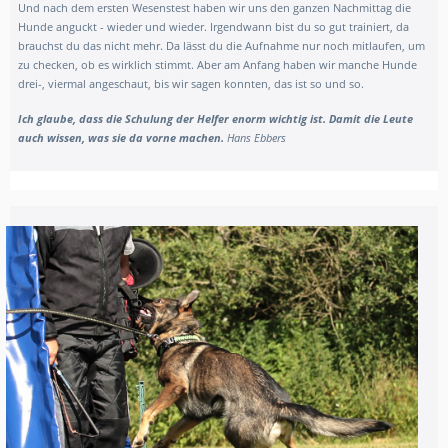
Und nach dem ersten Wesenstest haben wir uns den ganzen Nachmittag die
Hunde anguckt - wieder und wieder. Irgendwann bist du so gut trainiert, da
brauchst du das nicht mehr. Da lässt du die Aufnahme nur noch mitlaufen, um
zu checken, ob es wirklich stimmt. Aber am Anfang haben wir manche Hunde
drei-, viermal angeschaut, bis wir sagen konnten, das ist so und so.
Ich glaube, dass die
Schulung der Helfer enorm wichtig ist. Damit die Leute
auch wissen, was sie da vorne machen.
Hans Ebbers