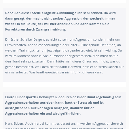
Genau an dieser Stelle entgleist Ausbildung auch sehr schnell. Da wird
dann gesagt, der macht nicht sauber Aggression, der wechselt immer
wieder in die Beute, der will hier anbeißen und dann kommen die
Korrekturen durch Zwangseinwirkung.
Dr. Esther Schalke:
Da geht es nicht so sehr um Aggression, sondern mehr um
Lernverhalten. Aber diese Schulungen der Helfer ... Eine genaue Definition, an
welchem Trainingskriterium jetzt eigentlich gearbeitet wird, ist sehr wichtig. Da
wird im Moment noch zu viel durcheinander geschmissen. Man muss da für
den Hund sehr präzise sein. Dann hätte man dieses Chaos auch nicht, was du
gerade beschreibst. Weil dem Helfer dann klar wird, dass er an sechs Sachen auf
einmal arbeitet. Was lerntheoretisch gar nicht funktionieren kann.
Einige Hundesportler behaupten, dadurch dass der Hund regelmäßig sein
Aggressionsverhalten ausleben kann, baut er Stress ab und ist
ausgeglichener. Kritiker sagen hingegen, dadurch übt er
Aggressionsverhalten ein und wird gefährlicher.
Hans Ebbers:
Auch hierbei kommt es darauf an, in welchem Aggressionsbereich
der Hund gerade ist. Reagiert er mit defensivem Aggressionsverhalten, verstärkt