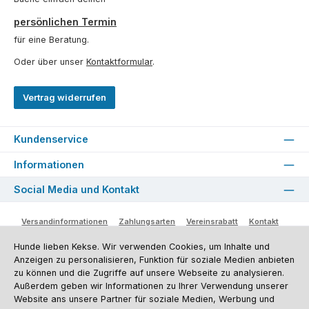
persönlichen Termin
für eine Beratung.
Oder über unser
Kontaktformular
.
Vertrag widerrufen
Kundenservice
Informationen
Social Media und Kontakt
Versandinformationen
Zahlungsarten
Vereinsrabatt
Kontakt
Batterieentsorgung
Warenrücksendung
Sporthund Katalog
Hunde lieben Kekse. Wir verwenden Cookies, um Inhalte und
Alle Preise inkl. gesetzl. Mehrwertsteuer zzgl.
Versandkosten
, wenn nicht
Anzeigen zu personalisieren, Funktion für soziale Medien anbieten
anders angegeben. Preise vor dem Login werden in Euro (DE) angezeigt.
zu können und die Zugriffe auf unsere Webseite zu analysieren.
Streichpreise = UVP-Preise. Abbildungen ähnlich. Änderungen
Außerdem geben wir Informationen zu Ihrer Verwendung unserer
vorbehalten.
Website ans unsere Partner für soziale Medien, Werbung und
© 2026 Sporthund - Alle Rechte vorbehalten. Theme by
ThemeWare®