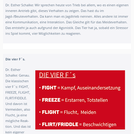
Dr. Esther Schalke:
Wir sprechen heute von Trieb bei allem, wo es einen eigenen
inneren Antrieb gibt, dieses Verhalten zu zeigen. Das hast du im
Jagd-/Beuteverhalten. Da kann man es Jagdtrieb nennen. Alles andere ist immer
eine Kommunikation, eine Interaktion. Das Gleiche gilt für das Meideverhalten.
Das entsteht ja auch aufgrund der Agonistik. Das Tier hat ja, sobald ein Stressor
ins Spiel kommt, vier Möglichkeiten zu reagieren.
Die vier F´s.
Dr. Esther
Schalke: Genau.
Die klassischen
vier F´s: FIGHT,
FREEZE, FLIGHT,
FLIRT/FIDDLE.
Und davon ist
Vermeiden, also
Flucht, ja eine
mögliche Reak-
tion. Und das ist
kein eigener