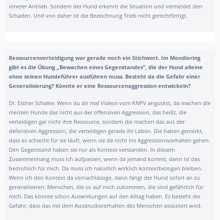
innerer Antrieb. Sondern der Hund erkennt die Situation und vermeidet den
Schaden. Und von daher ist die Bezeichnung Trieb nicht gerechtfertigt.
Ressourcenverteidigung war gerade noch ein Stichwort. Im Mondioring
gibt es die Übung „Bewachen eines Gegenstandes“, die der Hund alleine
ohne seinen Hundeführer ausführen muss. Besteht da die Gefahr einer
Generalisierung? Könnte er eine Ressourcenaggression entwickeln?
Dr. Esther Schalke:
Wenn du dir mal Videos vom KNPV anguckst, da machen die
meisten Hunde das nicht aus der offensiven Aggression, das heißt, die
verteidigen gar nicht ihre Ressource, sondern die machen das aus der
defensiven Aggression, die verteidigen gerade ihr Leben. Die haben gemerkt,
dass es schlecht für sie läuft, wenn sie da nicht ins Aggressionsverhalten gehen.
Den Gegenstand haben sie nur als Kontext verstanden. In diesem
Zusammenhang muss ich aufpassen, wenn da jemand kommt, dann ist das
bedrohlich für mich. Da muss ich natürlich wirklich kontextbezogen bleiben.
Wenn ich den Kontext da vernachlässige, dann fängt der Hund sofort an zu
generalisieren: Menschen, die so auf mich zukommen, die sind gefährlich für
mich. Das könnte schon Auswirkungen auf den Alltag haben. Es besteht die
Gefahr, dass das mit dem Ausdrucksverhalten des Menschen assoziiert wird.