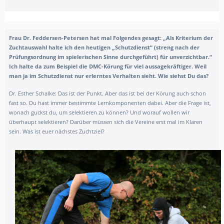
Frau Dr. Feddersen-Petersen hat mal Folgendes gesagt: „Als Kriterium der
Zuchtauswahl halte ich den heutigen „Schutzdienst“ (streng nach der
Prüfungsordnung im spielerischen Sinne durchgeführt) für unverzichtbar.“
Ich halte da zum Beispiel die DMC-Körung für viel aussagekräftiger. Weil
man ja im Schutzdienst nur erlerntes Verhalten sieht. Wie siehst Du das?
Dr. Esther Schalke: Das ist der Punkt. Aber das ist bei der Körung auch schon
fast so. Du hast immer bestimmte Lernkomponenten dabei. Aber die Frage ist,
wonach guckst du, um selektieren zu können? Und worauf wollen wir
überhaupt selektieren? Darüber müssen sich die Vereine erst mal im Klaren
sein. Was ist euer nächstes Zuchtziel?