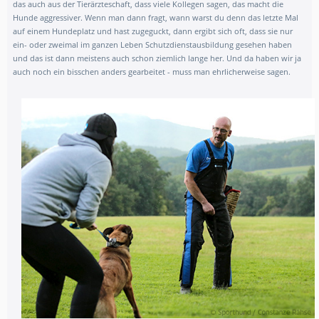
das auch aus der Tierärzteschaft, dass viele Kollegen sagen, das macht die
Hunde aggressiver. Wenn man dann fragt, wann warst du denn das letzte Mal
auf einem Hundeplatz und hast zugeguckt, dann ergibt sich oft, dass sie nur
ein- oder zweimal im ganzen Leben Schutzdienstausbildung gesehen haben
und das ist dann meistens auch schon ziemlich lange her. Und da haben wir ja
auch noch ein bisschen anders gearbeitet - muss man ehrlicherweise sagen.