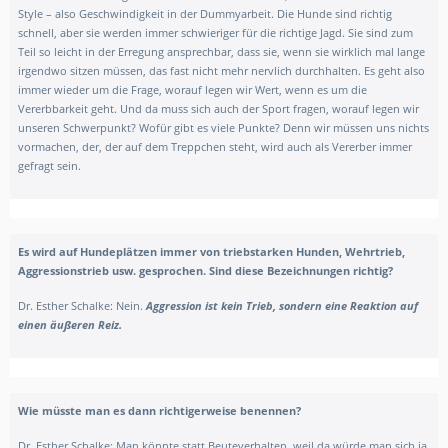
Style – also Geschwindigkeit in der Dummyarbeit. Die Hunde sind richtig
schnell, aber sie werden immer schwieriger für die richtige Jagd. Sie sind zum
Teil so leicht in der Erregung ansprechbar, dass sie, wenn sie wirklich mal lange
irgendwo sitzen müssen, das fast nicht mehr nervlich durchhalten. Es geht also
immer wieder um die Frage, worauf legen wir Wert, wenn es um die
Vererbbarkeit geht. Und da muss sich auch der Sport fragen, worauf legen wir
unseren Schwerpunkt? Wofür gibt es viele Punkte? Denn wir müssen uns nichts
vormachen, der, der auf dem Treppchen steht, wird auch als Vererber immer
gefragt sein.
Es wird auf Hundeplätzen immer von triebstarken Hunden, Wehrtrieb,
Aggressionstrieb usw. gesprochen. Sind diese Bezeichnungen richtig?
Dr. Esther Schalke:
Nein.
Aggression ist kein Trieb, sondern eine Reaktion auf
einen äußeren Reiz.
Wie müsste man es dann richtigerweise benennen?
Dr. Esther Schalke:
Man könnte statt Beuteverhalten, weil da würde man sich ja