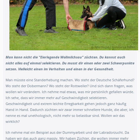
Man kann nicht die
"Eierlegende Wollmilchsau" züchten. Du kannst auch
nicht alles auf einmal selektieren. Du musst dir einen oder zwei Schwerpunkte
setzen. Vielleicht einen im Verhalten und einen in der Gesundheit.
Man müsste eine Standerhebung machen. Wo steht der Deutsche Schäferhund?
Wo steht der Dobermann? Wo steht der Rottweiler? Und sich dann fragen, was
wollen wir verändern. Ich nehme mal etwas, was mir persönlich gefallen würde.
Ich sehe, dass wir immer mehr auf Geschwindigkeit selektieren.
Geschwindigkeit und extrem leichte Erregbarkeit gehen jedoch ganz häufig
Hand in Hand. Dadurch züchten wir zwar immer schnellere Hunde, die aber, ich
nenne es mal unethologisch, nicht mehr so belastbar sind. Wollen wir das
wirklich?
Ich nehme mal ein Beispiel aus der Dummyarbeit und der Labradorzucht. Da
haben wir das auch ganz massiv. Wir haben Züchter, die wollen immer mehr