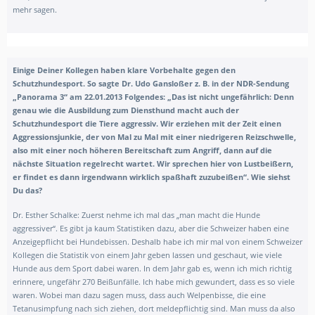
mehr sagen.
Einige Deiner Kollegen haben klare Vorbehalte gegen den
Schutzhundesport. So sagte Dr. Udo Gansloßer z. B. in der NDR-Sendung
„Panorama 3“ am 22.01.2013 Folgendes: „Das ist nicht ungefährlich: Denn
genau wie die Ausbildung zum Diensthund macht auch der
Schutzhundesport die Tiere aggressiv. Wir erziehen mit der Zeit einen
Aggres
sionsjunkie, der von Mal zu Mal mit einer niedrigeren Reizschwelle,
also mit einer noch höheren Bereitschaft zum Angriff, dann auf die
nächste Situation regelrecht wartet. Wir sprechen hier von Lustbeißern,
er findet es dann irgendwann wirklich spaßhaft zuzubeißen“.
Wie siehst
Du das?
Dr. Esther Schalke: Zuerst nehme ich mal das „man macht die Hunde
aggressiver“. Es gibt ja kaum Statistiken dazu, aber die Schweizer haben eine
Anzeigepflicht bei Hundebissen. Deshalb habe ich mir mal von einem Schweizer
Kollegen die Statistik von einem Jahr geben lassen und geschaut, wie viele
Hunde aus dem Sport dabei waren. In dem Jahr gab es, wenn ich mich richtig
erinnere, ungefähr 270 Beißunfälle. Ich habe mich gewundert, dass es so viele
waren. Wobei man dazu sagen muss, dass auch Welpenbisse, die eine
Tetanusimpfung nach sich ziehen, dort meldepflichtig sind. Man muss da also