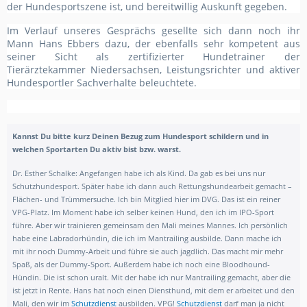
der Hundesportszene ist, und bereitwillig Auskunft gegeben.
Im Verlauf unseres Gesprächs gesellte sich dann noch ihr
Mann Hans Ebbers dazu, der ebenfalls sehr kompetent aus
seiner Sicht als zertifizierter Hundetrainer der
Tierärztekammer Niedersachsen, Leistungsrichter und aktiver
Hundesportler Sachverhalte beleuchtete.
Kannst Du bitte kurz Deinen Bezug zum Hundesport schildern und in
welchen Sportarten Du aktiv bist bzw. warst.
Dr. Esther Schalke:
Angefangen habe ich als Kind. Da gab es bei uns nur
Schutzhundesport. Später habe ich dann auch Rettungshundearbeit gemacht –
Flächen- und Trümmersuche.
Ich bin Mitglied hier im DVG. Das ist ein reiner
VPG-Platz. Im Moment habe ich selber keinen Hund, den ich im IPO-Sport
führe. Aber wir trainieren gemeinsam den Mali meines Mannes. Ich persönlich
habe eine Labradorhündin, die ich im Mantrailing ausbilde. Dann mache ich
mit ihr noch Dummy-Arbeit und führe sie auch jagdlich. Das macht mir mehr
Spaß, als der Dummy-Sport. Außerdem habe ich noch eine Bloodhound-
Hündin. Die ist schon uralt. Mit der habe ich nur Mantrailing gemacht, aber die
ist jetzt in Rente. Hans hat noch einen Diensthund, mit dem er arbeitet und den
Mali, den wir im
Schutzdienst
ausbilden. VPG!
Schutzdienst
darf man ja nicht