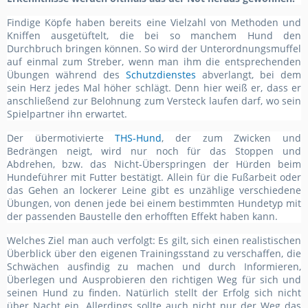
Findige Köpfe haben bereits eine Vielzahl von Methoden und
Kniffen ausgetüftelt, die bei so manchem Hund den
Durchbruch bringen können. So wird der Unterordnungsmuffel
auf einmal zum Streber, wenn man ihm die entsprechenden
Übungen während des
Schutzdienstes
abverlangt, bei dem
sein Herz jedes Mal höher schlägt. Denn hier weiß er, dass er
anschließend zur Belohnung zum Versteck laufen darf, wo sein
Spielpartner ihn erwartet.
Der übermotivierte
THS-Hund
, der zum Zwicken und
Bedrängen neigt, wird nur noch für das Stoppen und
Abdrehen, bzw. das Nicht-Überspringen der Hürden beim
Hundeführer mit Futter bestätigt. Allein für die Fußarbeit oder
das Gehen an lockerer Leine gibt es unzählige verschiedene
Übungen, von denen jede bei einem bestimmten Hundetyp mit
der passenden Baustelle den erhofften Effekt haben kann.
Welches Ziel man auch verfolgt: Es gilt, sich einen realistischen
Überblick über den eigenen Trainingsstand zu verschaffen, die
Schwächen ausfindig zu machen und durch Informieren,
Überlegen und Ausprobieren den richtigen Weg für sich und
seinen Hund zu finden. Natürlich stellt der Erfolg sich nicht
über Nacht ein. Allerdings sollte auch nicht nur der Weg das