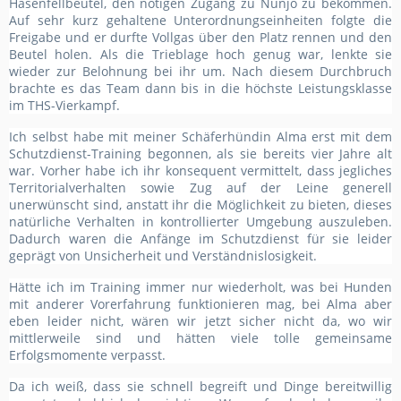
Hasenfellbeutel, den nötigen Zugang zu Nunjo zu bekommen.
Auf sehr kurz gehaltene Unterordnungseinheiten folgte die
Freigabe und er durfte Vollgas über den Platz rennen und den
Beutel holen. Als die Trieblage hoch genug war, lenkte sie
wieder zur Belohnung bei ihr um. Nach diesem Durchbruch
brachte es das Team dann bis in die höchste Leistungsklasse
im THS-Vierkampf.
Ich selbst habe mit meiner Schäferhündin Alma erst mit dem
Schutzdienst-Training begonnen, als sie bereits vier Jahre alt
war. Vorher habe ich ihr konsequent vermittelt, dass jegliches
Territorialverhalten sowie Zug auf der Leine generell
unerwünscht sind, anstatt ihr die Möglichkeit zu bieten, dieses
natürliche Verhalten in kontrollierter Umgebung auszuleben.
Dadurch waren die Anfänge im Schutzdienst für sie leider
geprägt von Unsicherheit und Verständnislosigkeit.
Hätte ich im Training immer nur wiederholt, was bei Hunden
mit anderer Vorerfahrung funktionieren mag, bei Alma aber
eben leider nicht, wären wir jetzt sicher nicht da, wo wir
mittlerweile sind und hätten viele tolle gemeinsame
Erfolgsmomente verpasst.
Da ich weiß, dass sie schnell begreift und Dinge bereitwillig