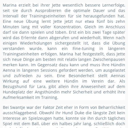
Marina erzielt bei ihrer Jette wesentlich bessere Lernerfolge,
seit sie durch Ausprobieren die optimale Dauer und das
Intervall der Trainingseinheiten für sie herausgefunden hat.
Eine neue Übung lernt Jette jetzt nur etwa fünf bis zehn
Minuten lang mit voller Konzentration. Gleich im Anschluss
darf sie dann spielen und toben. Erst ein bis zwei Tage später
wird das Erlernte dann abgerufen und wiederholt. Wenn nach
einigen Wiederholungen sichergestellt ist, dass die Übung
verstanden wurde, kann ein Fine-tuning in längeren
Trainingseinheiten erfolgen. Marina hat festgestellt, dass Jette
sich neue Dinge am besten mit relativ langen Zwischenpausen
merken kann. Im Gegensatz dazu kann und muss ihre Hündin
Aenna in längeren Sessions gefordert werden, um ausgelastet
und zufrieden zu sein. Eine Besonderheit stellt Aennas
Wirkung auf eine weitere Hündin im Verein dar. Als
Bezugshund für Lara, gibt allein ihre Anwesenheit auf dem
Hundeplatz der Angsthündin mehr Sicherheit und erhöht ihre
Aufmerksamkeit im Training.
Bei Swantje war der Faktor Zeit eher in Form von Beharrlichkeit
ausschlaggebend. Obwohl ihr Hund Duke die längste Zeit kein
Interesse an Spielzeugen hatte, konnte sie ihn durch tägliches
Spiel mit dem Ball, über ein halbes Jahr lang, schließlich doch