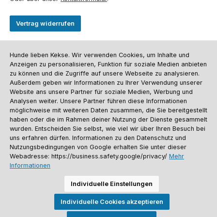
Vertrag widerrufen
Kundenservice
Hunde lieben Kekse. Wir verwenden Cookies, um Inhalte und
Anzeigen zu personalisieren, Funktion für soziale Medien anbieten
Informationen
zu können und die Zugriffe auf unsere Webseite zu analysieren.
Außerdem geben wir Informationen zu Ihrer Verwendung unserer
Social Media und Kontakt
Website ans unsere Partner für soziale Medien, Werbung und
Analysen weiter. Unsere Partner führen diese Informationen
möglichweise mit weiteren Daten zusammen, die Sie bereitgestellt
Versandinformationen
Zahlungsarten
Vereinsrabatt
Kontakt
Batterieentsorgung
Warenrücksendung
Sporthund Katalog
haben oder die im Rahmen deiner Nutzung der Dienste gesammelt
wurden. Entscheiden Sie selbst, wie viel wir über Ihren Besuch bei
Alle Preise inkl. gesetzl. Mehrwertsteuer zzgl.
Versandkosten
, wenn nicht
uns erfahren dürfen. Informationen zu den Datenschutz und
anders angegeben. Preise vor dem Login werden in Euro (DE) angezeigt.
Nutzungsbedingungen von Google erhalten Sie unter dieser
Streichpreise = UVP-Preise. Abbildungen ähnlich. Änderungen
Webadresse: https://business.safety.google/privacy/
Mehr
vorbehalten.
Informationen
© 2026 Sporthund - Alle Rechte vorbehalten. Theme by
ThemeWare®
Individuelle Einstellungen
Individuelle Cookies akzeptieren