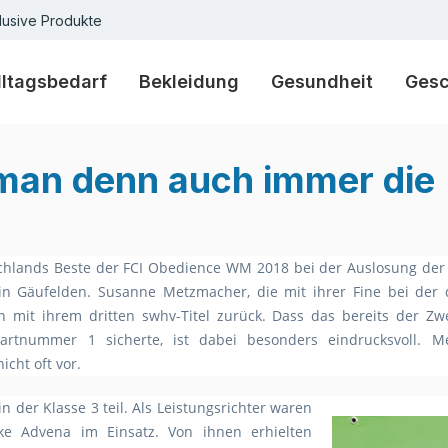
lusive Produkte
lltagsbedarf
Bekleidung
Gesundheit
Ges
man denn auch immer die 
tschlands Beste der FCI Obedience WM 2018 bei der Auslosung der 
in Gäufelden. Susanne Metzmacher, die mit ihrer Fine bei der d
n mit ihrem dritten swhv-Titel zurück. Dass das bereits der Zwe
tartnummer 1 sicherte, ist dabei besonders eindrucksvoll. Me
cht oft vor.
der Klasse 3 teil. Als Leistungsrichter waren
e Advena im Einsatz. Von ihnen erhielten