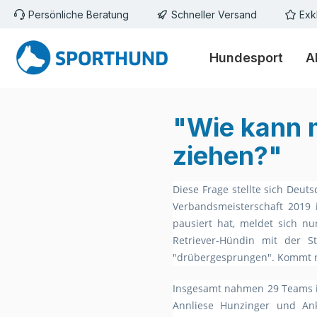
Persönliche Beratung
Schneller Versand
Exk
m Hauptinhalt springen
Zur Suche springen
Zur Hauptnavigation springen
Hundesport
A
"Wie kann 
ziehen?"
Diese Frage stellte sich Deu
Verbandsmeisterschaft 2019 
pausiert hat, meldet sich nu
Retriever-Hündin mit der S
"drübergesprungen". Kommt ni
Insgesamt nahmen 29 Teams in 
Annliese Hunzinger und Ank