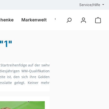
Service/Hilfe
chenke
Markenwelt
% Outlet %
Ware
"1"
Startreihenfolge auf der swhv
iesjährigen WM-Qualifikation
ite ist, den sich ihre Golden
sslatte gelegt. Keiner mehr