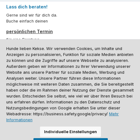
Lass dich beraten!
Gerne sind wir für dich da.
Buche einfach deinen
persönlichen Termin
für eine Beratung.
Hunde lieben Kekse. Wir verwenden Cookies, um Inhalte und
Oder über unser
Kontaktformular
.
Anzeigen zu personalisieren, Funktion für soziale Medien anbieten
zu können und die Zugriffe auf unsere Webseite zu analysieren.
Vertrag widerrufen
Außerdem geben wir Informationen zu Ihrer Verwendung unserer
Website ans unsere Partner für soziale Medien, Werbung und
Analysen weiter. Unsere Partner führen diese Informationen
möglichweise mit weiteren Daten zusammen, die Sie bereitgestellt
Kundenservice
haben oder die im Rahmen deiner Nutzung der Dienste gesammelt
Informationen
wurden. Entscheiden Sie selbst, wie viel wir über Ihren Besuch bei
uns erfahren dürfen. Informationen zu den Datenschutz und
Social Media und Kontakt
Nutzungsbedingungen von Google erhalten Sie unter dieser
Webadresse: https://business.safety.google/privacy/
Mehr
Informationen
Versandinformationen
Zahlungsarten
Vereinsrabatt
Kontakt
Batterieentsorgung
Warenrücksendung
Sporthund Katalog
Individuelle Einstellungen
Alle Preise inkl. gesetzl. Mehrwertsteuer zzgl.
Versandkosten
, wenn nicht