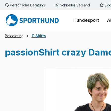
Persönliche Beratung
Schneller Versand
Exk
m Hauptinhalt springen
Zur Suche springen
Zur Hauptnavigation springen
Hundesport
A
Bekleidung
T-Shirts
passionShirt crazy Dam
Bildergalerie überspringen