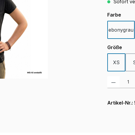
Sofort ve
ausw
Farbe
ebonygrau
ausw
Größe
XS
Produkt Anzah
Artikel-Nr.: