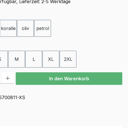
rfügbar, Lieferzeit: 2-5 Werktage
ählen
koralle
oliv
petrol
ählen
S
M
L
XL
2XL
l: Gib den gewünschten Wert ein oder benutze die Schaltflächen u
In den Warenkorb
5700811-XS