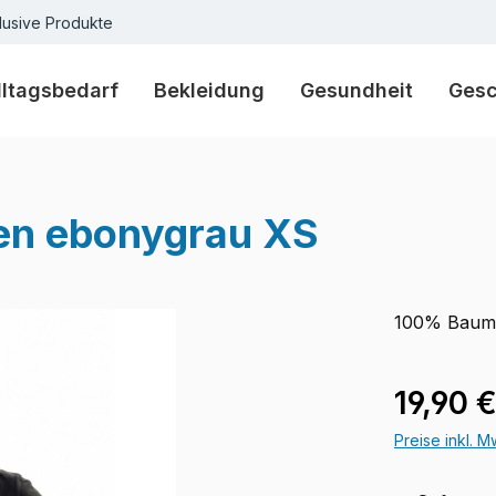
lusive Produkte
lltagsbedarf
Bekleidung
Gesundheit
Ges
en ebonygrau XS
100% Baum
Regulärer Pr
19,90 
Preise inkl. 