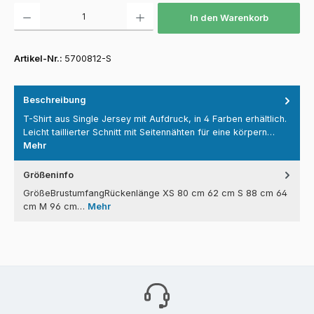
Produkt Anzahl: Gib den gewünschten Wert ein oder benutze die Schaltfläch
In den Warenkorb
Artikel-Nr.:
5700812-S
Beschreibung
T-Shirt aus Single Jersey mit Aufdruck, in 4 Farben erhältlich.
Leicht taillierter Schnitt mit Seitennähten für eine körpern…
Mehr
Größeninfo
GrößeBrustumfangRückenlänge XS 80 cm 62 cm S 88 cm 64
cm M 96 cm…
Mehr