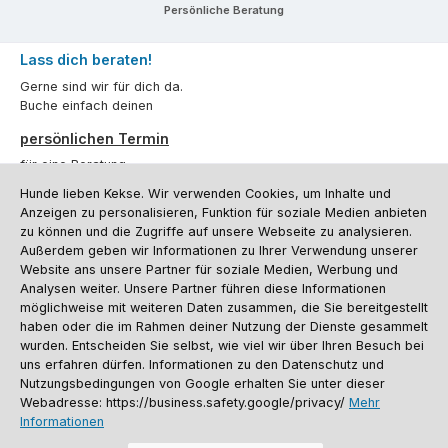
Persönliche Beratung
Lass dich beraten!
Gerne sind wir für dich da.
Buche einfach deinen
persönlichen Termin
für eine Beratung.
Hunde lieben Kekse. Wir verwenden Cookies, um Inhalte und
Oder über unser
Kontaktformular
.
Anzeigen zu personalisieren, Funktion für soziale Medien anbieten
zu können und die Zugriffe auf unsere Webseite zu analysieren.
Vertrag widerrufen
Außerdem geben wir Informationen zu Ihrer Verwendung unserer
Website ans unsere Partner für soziale Medien, Werbung und
Analysen weiter. Unsere Partner führen diese Informationen
möglichweise mit weiteren Daten zusammen, die Sie bereitgestellt
Kundenservice
haben oder die im Rahmen deiner Nutzung der Dienste gesammelt
Informationen
wurden. Entscheiden Sie selbst, wie viel wir über Ihren Besuch bei
uns erfahren dürfen. Informationen zu den Datenschutz und
Social Media und Kontakt
Nutzungsbedingungen von Google erhalten Sie unter dieser
Webadresse: https://business.safety.google/privacy/
Mehr
Informationen
Versandinformationen
Zahlungsarten
Vereinsrabatt
Kontakt
Batterieentsorgung
Warenrücksendung
Sporthund Katalog