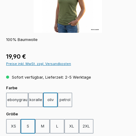
100% Baumwolle
Regulärer Preis:
19,90 €
Preise inkl. MwSt. zzgl. Versandkosten
Sofort verfügbar, Lieferzeit: 2-5 Werktage
auswählen
Farbe
ebonygrau
koralle
oliv
petrol
auswählen
Größe
XS
S
M
L
XL
2XL