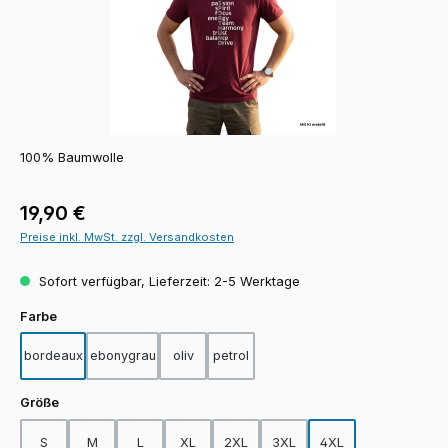
100% Baumwolle
Regulärer Preis:
19,90 €
Preise inkl. MwSt. zzgl. Versandkosten
Sofort verfügbar, Lieferzeit: 2-5 Werktage
auswählen
Farbe
bordeaux
ebonygrau
oliv
petrol
auswählen
Größe
S
M
L
XL
2XL
3XL
4XL