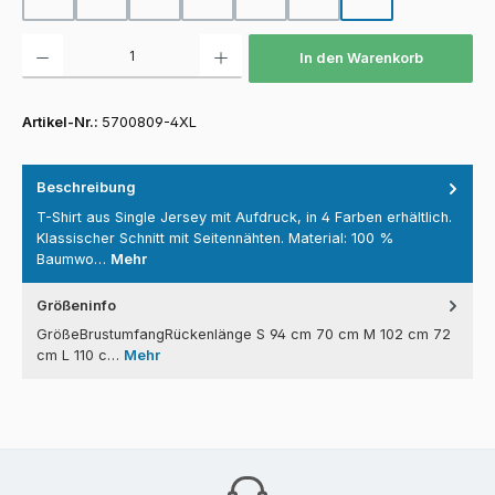
Produkt Anzahl: Gib den gewünschten Wert ein oder benutze die Schaltfläch
In den Warenkorb
Artikel-Nr.:
5700809-4XL
Beschreibung
T-Shirt aus Single Jersey mit Aufdruck, in 4 Farben erhältlich.
Klassischer Schnitt mit Seitennähten. Material: 100 %
Baumwo…
Mehr
Größeninfo
GrößeBrustumfangRückenlänge S 94 cm 70 cm M 102 cm 72
cm L 110 c…
Mehr