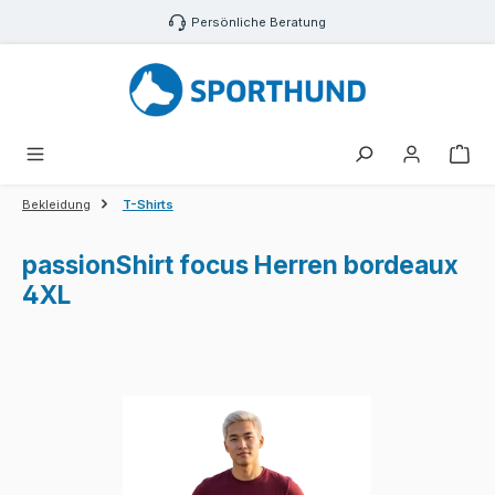
Zum Hauptinhalt springen
Persönliche Beratung
War
Bekleidung
T-Shirts
passionShirt focus Herren bordeaux
4XL
Bildergalerie überspringen