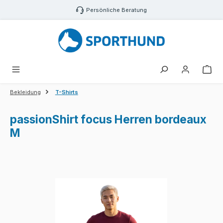
Zum Hauptinhalt springen
Persönliche Beratung
War
Bekleidung
T-Shirts
passionShirt focus Herren bordeaux
M
Bildergalerie überspringen