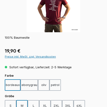
100% Baumwolle
Regulärer Preis:
19,90 €
Preise inkl. MwSt. zzgl. Versandkosten
Sofort verfügbar, Lieferzeit: 2-5 Werktage
auswählen
Farbe
bordeaux
ebonygrau
oliv
petrol
auswählen
Größe
S
M
L
XL
2XL
3XL
4XL