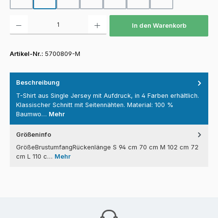
Produkt Anzahl: Gib den gewünschten Wert ein oder benutze die Schaltfläch
In den Warenkorb
Artikel-Nr.:
5700809-M
Beschreibung
T-Shirt aus Single Jersey mit Aufdruck, in 4 Farben erhältlich.
Klassischer Schnitt mit Seitennähten. Material: 100 %
Baumwo…
Mehr
Größeninfo
GrößeBrustumfangRückenlänge S 94 cm 70 cm M 102 cm 72
cm L 110 c…
Mehr