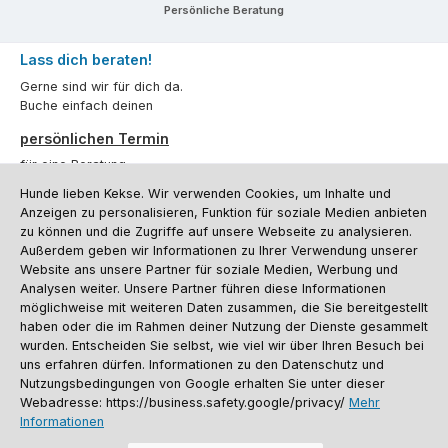
Persönliche Beratung
Lass dich beraten!
Gerne sind wir für dich da.
Buche einfach deinen
persönlichen Termin
für eine Beratung.
Hunde lieben Kekse. Wir verwenden Cookies, um Inhalte und
Oder über unser
Kontaktformular
.
Anzeigen zu personalisieren, Funktion für soziale Medien anbieten
zu können und die Zugriffe auf unsere Webseite zu analysieren.
Vertrag widerrufen
Außerdem geben wir Informationen zu Ihrer Verwendung unserer
Website ans unsere Partner für soziale Medien, Werbung und
Analysen weiter. Unsere Partner führen diese Informationen
möglichweise mit weiteren Daten zusammen, die Sie bereitgestellt
Kundenservice
haben oder die im Rahmen deiner Nutzung der Dienste gesammelt
Informationen
wurden. Entscheiden Sie selbst, wie viel wir über Ihren Besuch bei
uns erfahren dürfen. Informationen zu den Datenschutz und
Social Media und Kontakt
Nutzungsbedingungen von Google erhalten Sie unter dieser
Webadresse: https://business.safety.google/privacy/
Mehr
Informationen
Versandinformationen
Zahlungsarten
Vereinsrabatt
Kontakt
Batterieentsorgung
Warenrücksendung
Sporthund Katalog