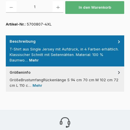
Produkt Anzahl: Gib den gewünschten Wert ein oder benutze die Schaltfläch
In den Warenkorb
Artikel-Nr.:
5700807-4XL
Beschreibung
T-Shirt aus Single Jersey mit Aufdruck, in 4 Farben erhältlich.
Klassischer Schnitt mit Seitennähten. Material: 100 %
Baumwo…
Mehr
Größeninfo
GrößeBrustumfangRückenlänge S 94 cm 70 cm M 102 cm 72
cm L 110 c…
Mehr