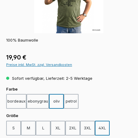
100% Baumwolle
Regulärer Preis:
19,90 €
Preise inkl. MwSt. zzgl. Versandkosten
Sofort verfügbar, Lieferzeit: 2-5 Werktage
auswählen
Farbe
bordeaux
ebonygrau
oliv
petrol
auswählen
Größe
S
M
L
XL
2XL
3XL
4XL