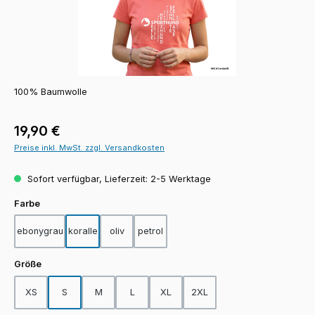
100% Baumwolle
Regulärer Preis:
19,90 €
Preise inkl. MwSt. zzgl. Versandkosten
Sofort verfügbar, Lieferzeit: 2-5 Werktage
auswählen
Farbe
ebonygrau
koralle
oliv
petrol
auswählen
Größe
XS
S
M
L
XL
2XL