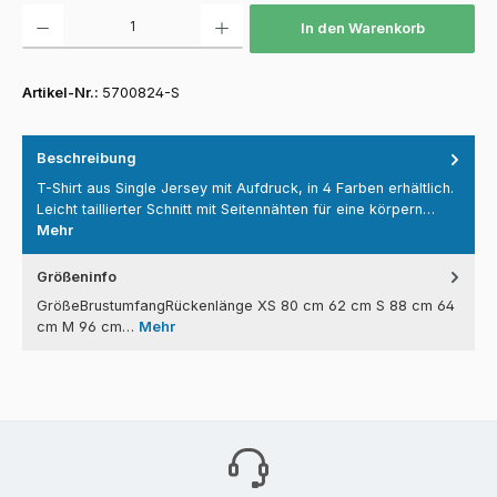
Produkt Anzahl: Gib den gewünschten Wert ein oder benutze die Schaltfläch
In den Warenkorb
Artikel-Nr.:
5700824-S
Beschreibung
T-Shirt aus Single Jersey mit Aufdruck, in 4 Farben erhältlich.
Leicht taillierter Schnitt mit Seitennähten für eine körpern…
Mehr
Größeninfo
GrößeBrustumfangRückenlänge XS 80 cm 62 cm S 88 cm 64
cm M 96 cm…
Mehr