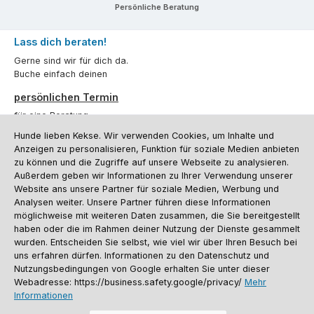
Persönliche Beratung
Lass dich beraten!
Gerne sind wir für dich da.
Buche einfach deinen
persönlichen Termin
für eine Beratung.
Hunde lieben Kekse. Wir verwenden Cookies, um Inhalte und
Oder über unser
Kontaktformular
.
Anzeigen zu personalisieren, Funktion für soziale Medien anbieten
zu können und die Zugriffe auf unsere Webseite zu analysieren.
Vertrag widerrufen
Außerdem geben wir Informationen zu Ihrer Verwendung unserer
Website ans unsere Partner für soziale Medien, Werbung und
Analysen weiter. Unsere Partner führen diese Informationen
möglichweise mit weiteren Daten zusammen, die Sie bereitgestellt
Kundenservice
haben oder die im Rahmen deiner Nutzung der Dienste gesammelt
Informationen
wurden. Entscheiden Sie selbst, wie viel wir über Ihren Besuch bei
uns erfahren dürfen. Informationen zu den Datenschutz und
Social Media und Kontakt
Nutzungsbedingungen von Google erhalten Sie unter dieser
Webadresse: https://business.safety.google/privacy/
Mehr
Informationen
Versandinformationen
Zahlungsarten
Vereinsrabatt
Kontakt
Batterieentsorgung
Warenrücksendung
Sporthund Katalog