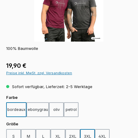
100% Baumwolle
Regulärer Preis:
19,90 €
Preise inkl. MwSt. zzgl. Versandkosten
Sofort verfügbar, Lieferzeit: 2-5 Werktage
auswählen
Farbe
bordeaux
ebonygrau
oliv
petrol
auswählen
Größe
S
M
L
XL
2XL
3XL
4XL