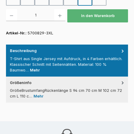
Produkt Anzahl: Gib den gewünschten Wert ein oder benutze die Schaltfläch
In den Warenkorb
Artikel-Nr.:
5700829-3XL
Beschreibung
T-Shirt aus Single Jersey mit Aufdruck, in 4 Farben erhältlich.
Klassischer Schnitt mit Seitennähten. Material: 100 %
Baumwo…
Mehr
Größeninfo
GrößeBrustumfangRückenlänge S 94 cm 70 cm M 102 cm 72
cm L 110 c…
Mehr