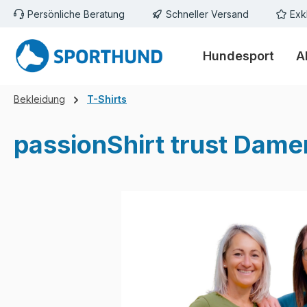
Persönliche Beratung
Schneller Versand
Exk
m Hauptinhalt springen
Zur Suche springen
Zur Hauptnavigation springen
Hundesport
A
Bekleidung
T-Shirts
passionShirt trust Dame
Bildergalerie überspringen