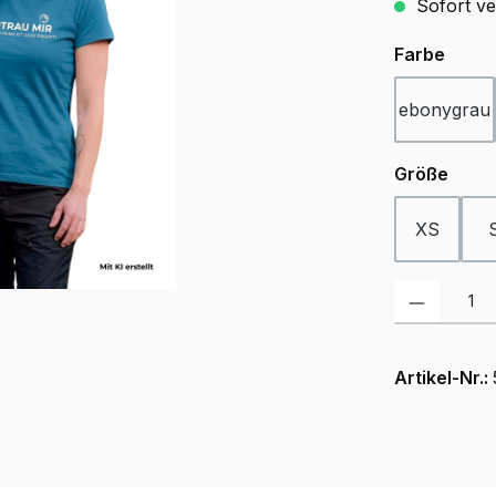
Sofort ve
ausw
Farbe
ebonygrau
ausw
Größe
XS
Produkt Anzah
Artikel-Nr.: