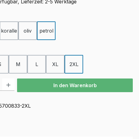
rfügbar, Lieferzeit: 2-5 Werktage
ählen
koralle
oliv
petrol
ählen
S
M
L
XL
2XL
l: Gib den gewünschten Wert ein oder benutze die Schaltflächen u
In den Warenkorb
5700833-2XL