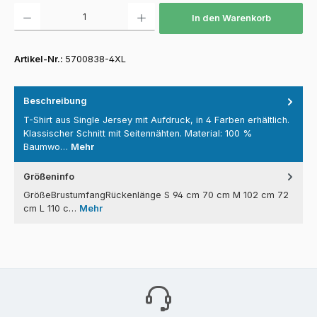
Produkt Anzahl: Gib den gewünschten Wert ein oder benutze die Schaltfläch
In den Warenkorb
Artikel-Nr.:
5700838-4XL
Beschreibung
T-Shirt aus Single Jersey mit Aufdruck, in 4 Farben erhältlich.
Klassischer Schnitt mit Seitennähten. Material: 100 %
Baumwo…
Mehr
Größeninfo
GrößeBrustumfangRückenlänge S 94 cm 70 cm M 102 cm 72
cm L 110 c…
Mehr