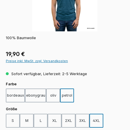
100% Baumwolle
Regulärer Preis:
19,90 €
Preise inkl. MwSt. zzgl. Versandkosten
Sofort verfügbar, Lieferzeit: 2-5 Werktage
auswählen
Farbe
bordeaux
ebonygrau
oliv
petrol
auswählen
Größe
S
M
L
XL
2XL
3XL
4XL