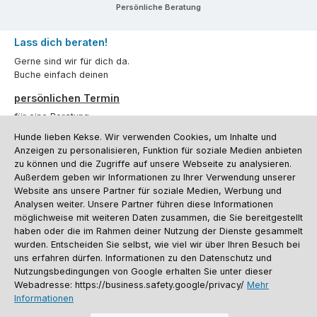
Persönliche Beratung
Lass dich beraten!
Gerne sind wir für dich da.
Buche einfach deinen
persönlichen Termin
für eine Beratung.
Hunde lieben Kekse. Wir verwenden Cookies, um Inhalte und
Oder über unser
Kontaktformular
.
Anzeigen zu personalisieren, Funktion für soziale Medien anbieten
zu können und die Zugriffe auf unsere Webseite zu analysieren.
Vertrag widerrufen
Außerdem geben wir Informationen zu Ihrer Verwendung unserer
Website ans unsere Partner für soziale Medien, Werbung und
Analysen weiter. Unsere Partner führen diese Informationen
möglichweise mit weiteren Daten zusammen, die Sie bereitgestellt
Kundenservice
haben oder die im Rahmen deiner Nutzung der Dienste gesammelt
Informationen
wurden. Entscheiden Sie selbst, wie viel wir über Ihren Besuch bei
uns erfahren dürfen. Informationen zu den Datenschutz und
Social Media und Kontakt
Nutzungsbedingungen von Google erhalten Sie unter dieser
Webadresse: https://business.safety.google/privacy/
Mehr
Informationen
Versandinformationen
Zahlungsarten
Vereinsrabatt
Kontakt
Batterieentsorgung
Warenrücksendung
Sporthund Katalog