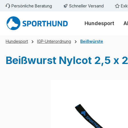
Persönliche Beratung
Schneller Versand
Exk
m Hauptinhalt springen
Zur Suche springen
Zur Hauptnavigation springen
Hundesport
A
Hundesport
IGP-Unterordnung
Beißwürste
Beißwurst Nylcot 2,5 x 
Bildergalerie überspringen