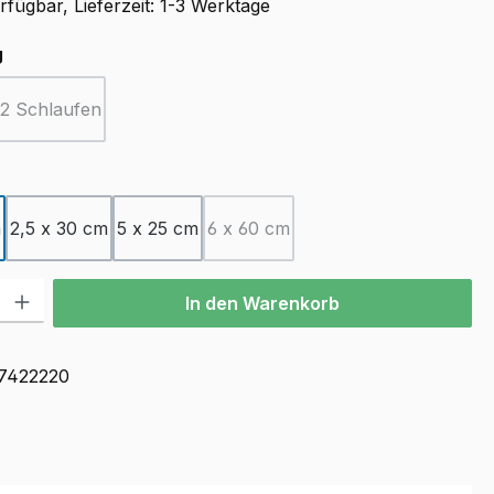
fügbar, Lieferzeit: 1-3 Werktage
auswählen
g
2 Schlaufen
(Diese Option ist zurzeit nicht verfügbar.)
ählen
m
2,5 x 30 cm
5 x 25 cm
6 x 60 cm
(Diese Option ist zurzeit nicht ver
l: Gib den gewünschten Wert ein oder benutze die Schaltflächen u
In den Warenkorb
7422220