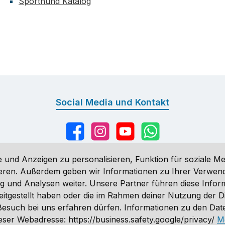
Sporthund Katalog
Social Media und Kontakt
Facebook
Instagram
YouTube
WhatsApp
 und Anzeigen zu personalisieren, Funktion für soziale Me
sieren. Außerdem geben wir Informationen zu Ihrer Verwe
g und Analysen weiter. Unsere Partner führen diese Infor
n
, wenn nicht anders angegeben. Preise vor dem Login werden in Eu
eitgestellt haben oder die im Rahmen deiner Nutzung der 
ähnlich. Änderungen vorbehalten.
n Besuch bei uns erfahren dürfen. Informationen zu den Da
 2026 Sporthund - Alle Rechte vorbehalten. Theme by
ThemeWare
ser Webadresse: https://business.safety.google/privacy/
M