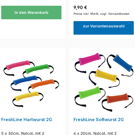
Regulärer Preis:
9,90 €
In den Warenkorb
Preise inkl. MwSt. zzgl. Versandkosten
zur Variantenauswahl
FreshLine Hartwurst 2G
FreshLine Softwurst 2G
5 x 30cm, Nylcot, mit 2
4 x 20cm, Nylcot, mit 2