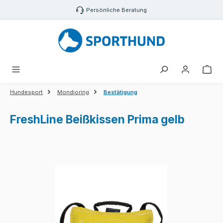
Zum Hauptinhalt springen
Persönliche Beratung
War
Hundesport
Mondioring
Bestätigung
FreshLine Beißkissen Prima gelb
Bildergalerie überspringen