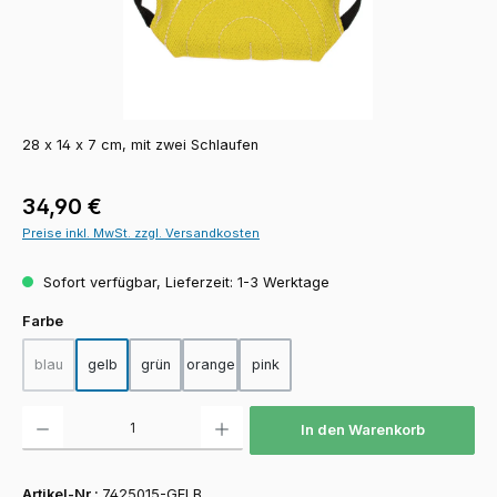
28 x 14 x 7 cm, mit zwei Schlaufen
Regulärer Preis:
34,90 €
Preise inkl. MwSt. zzgl. Versandkosten
Sofort verfügbar, Lieferzeit: 1-3 Werktage
auswählen
Farbe
blau
gelb
grün
orange
pink
(Diese Option ist zurzeit nicht verfügbar.)
Produkt Anzahl: Gib den gewünschten Wert ein oder benutze die Schaltfläch
In den Warenkorb
Artikel-Nr.:
7425015-GELB