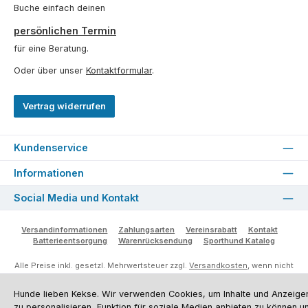
Buche einfach deinen
persönlichen Termin
für eine Beratung.
Oder über unser
Kontaktformular
.
Vertrag widerrufen
Kundenservice
Informationen
Social Media und Kontakt
Versandinformationen
Zahlungsarten
Vereinsrabatt
Kontakt
Batterieentsorgung
Warenrücksendung
Sporthund Katalog
Alle Preise inkl. gesetzl. Mehrwertsteuer zzgl.
Versandkosten
, wenn nicht
anders angegeben. Preise vor dem Login werden in Euro (DE) angezeigt.
Streichpreise = UVP-Preise. Abbildungen ähnlich. Änderungen
Hunde lieben Kekse. Wir verwenden Cookies, um Inhalte und Anzeige
vorbehalten.
zu personalisieren, Funktion für soziale Medien anbieten zu können u