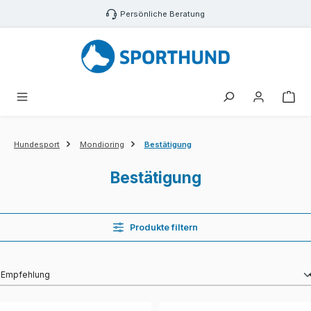
Zum Hauptinhalt springen
Persönliche Beratung
War
Hundesport
Mondioring
Bestätigung
Bestätigung
Produkte filtern