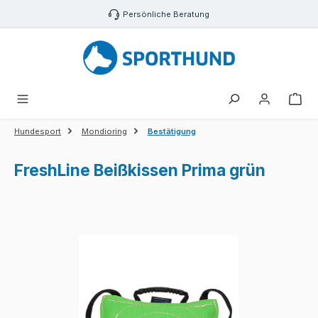
Zum Hauptinhalt springen
Persönliche Beratung
War
Hundesport
Mondioring
Bestätigung
FreshLine Beißkissen Prima grün
Bildergalerie überspringen