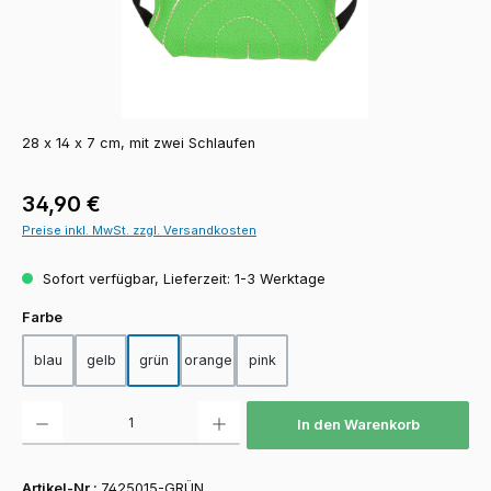
28 x 14 x 7 cm, mit zwei Schlaufen
Regulärer Preis:
34,90 €
Preise inkl. MwSt. zzgl. Versandkosten
Sofort verfügbar, Lieferzeit: 1-3 Werktage
auswählen
Farbe
blau
gelb
grün
orange
pink
Produkt Anzahl: Gib den gewünschten Wert ein oder benutze die Schaltfläch
In den Warenkorb
Artikel-Nr.:
7425015-GRÜN