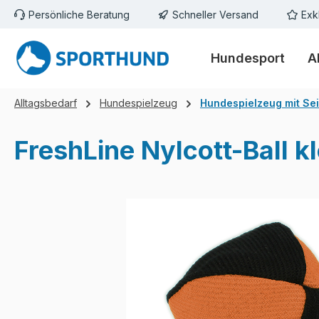
Persönliche Beratung
Schneller Versand
Exk
m Hauptinhalt springen
Zur Suche springen
Zur Hauptnavigation springen
Hundesport
A
Alltagsbedarf
Hundespielzeug
Hundespielzeug mit Sei
FreshLine Nylcott-Ball 
Bildergalerie überspringen