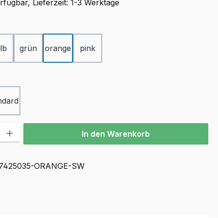
fügbar, Lieferzeit: 1-3 Werktage
ählen
lb
grün
orange
pink
ählen
ndard
l: Gib den gewünschten Wert ein oder benutze die Schaltflächen u
In den Warenkorb
7425035-ORANGE-SW