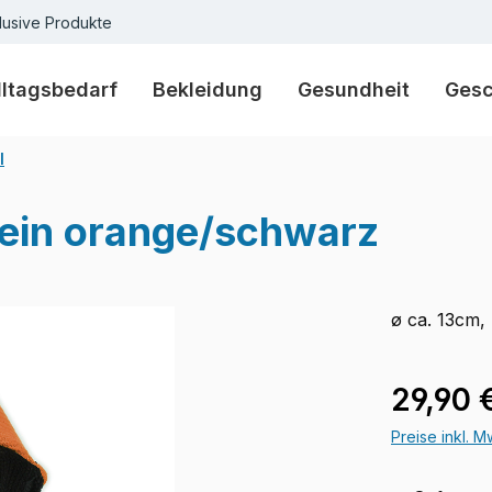
lusive Produkte
lltagsbedarf
Bekleidung
Gesundheit
Ges
l
klein orange/schwarz
ø ca. 13cm,
Regulärer Pr
29,90 
Preise inkl. 