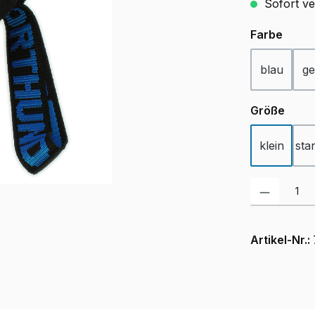
Sofort ver
ausw
Farbe
blau
ge
ausw
Größe
klein
sta
Produkt Anzah
Artikel-Nr.: