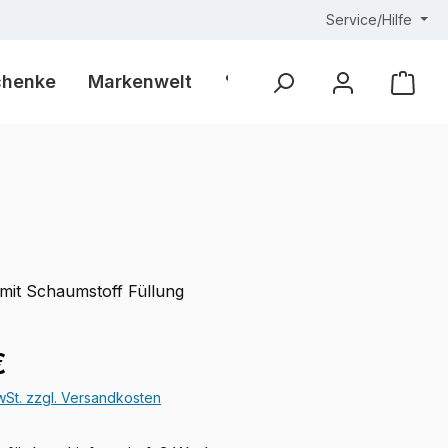
Service/Hilfe
chenke
Markenwelt
% Outlet %
Ware
 mit Schaumstoff Füllung
eis:
€
MwSt. zzgl. Versandkosten