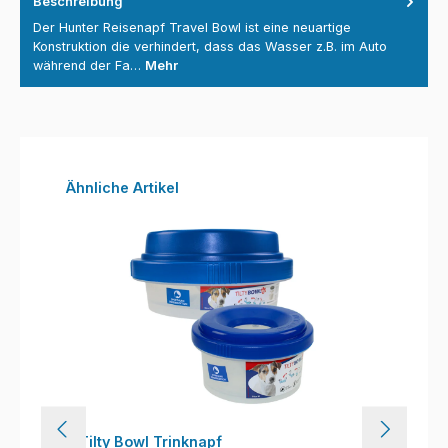
Beschreibung
Der Hunter Reisenapf Travel Bowl ist eine neuartige
Konstruktion die verhindert, dass das Wasser z.B. im Auto
während der Fa…
Mehr
Produktgalerie überspringen
Ähnliche Artikel
Tilty Bowl Trinknapf