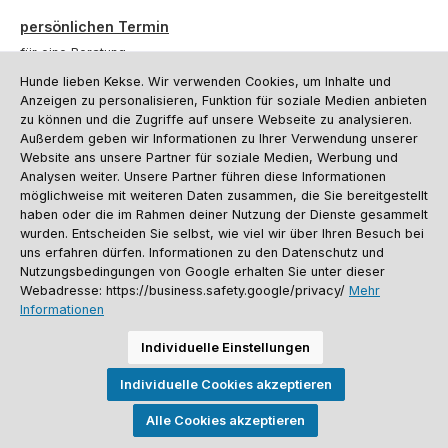
persönlichen Termin
für eine Beratung.
Hunde lieben Kekse. Wir verwenden Cookies, um Inhalte und
Oder über unser
Kontaktformular
.
Anzeigen zu personalisieren, Funktion für soziale Medien anbieten
zu können und die Zugriffe auf unsere Webseite zu analysieren.
Vertrag widerrufen
Außerdem geben wir Informationen zu Ihrer Verwendung unserer
Website ans unsere Partner für soziale Medien, Werbung und
Analysen weiter. Unsere Partner führen diese Informationen
möglichweise mit weiteren Daten zusammen, die Sie bereitgestellt
Kundenservice
haben oder die im Rahmen deiner Nutzung der Dienste gesammelt
Informationen
wurden. Entscheiden Sie selbst, wie viel wir über Ihren Besuch bei
uns erfahren dürfen. Informationen zu den Datenschutz und
Social Media und Kontakt
Nutzungsbedingungen von Google erhalten Sie unter dieser
Webadresse: https://business.safety.google/privacy/
Mehr
Informationen
Versandinformationen
Zahlungsarten
Vereinsrabatt
Kontakt
Batterieentsorgung
Warenrücksendung
Sporthund Katalog
Individuelle Einstellungen
Alle Preise inkl. gesetzl. Mehrwertsteuer zzgl.
Versandkosten
, wenn nicht
Individuelle Cookies akzeptieren
anders angegeben. Preise vor dem Login werden in Euro (DE) angezeigt.
Streichpreise = UVP-Preise. Abbildungen ähnlich. Änderungen
vorbehalten.
Alle Cookies akzeptieren
© 2026 Sporthund - Alle Rechte vorbehalten. Theme by
ThemeWare®