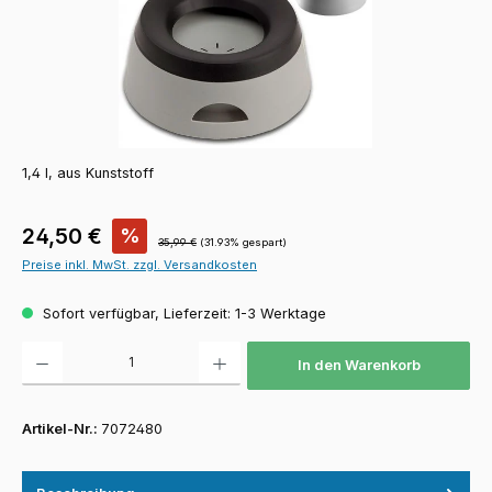
1,4 l, aus Kunststoff
Verkaufspreis:
24,50 €
%
Regulärer Preis:
35,99 €
(31.93% gespart)
Preise inkl. MwSt. zzgl. Versandkosten
Sofort verfügbar, Lieferzeit: 1-3 Werktage
Produkt Anzahl: Gib den gewünschten Wert ein oder benutze die Schaltfläch
In den Warenkorb
Artikel-Nr.:
7072480