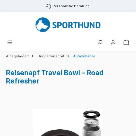
Zum Hauptinhalt springen
Persönliche Beratung
War
Alltagsbedarf
Hundetransport
Autozubehör
Reisenapf Travel Bowl - Road
Refresher
Bildergalerie überspringen