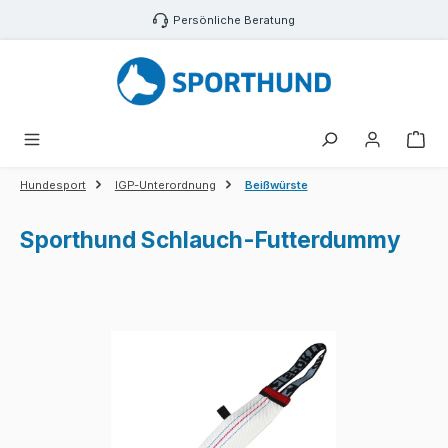
Zum Hauptinhalt springen
Persönliche Beratung
War
Hundesport
IGP-Unterordnung
Beißwürste
Sporthund Schlauch-Futterdummy
Bildergalerie überspringen