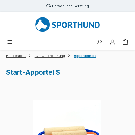
Zum Hauptinhalt springen
Persönliche Beratung
War
Hundesport
IGP-Unterordnung
Apportierholz
Start-Apportel S
Bildergalerie überspringen