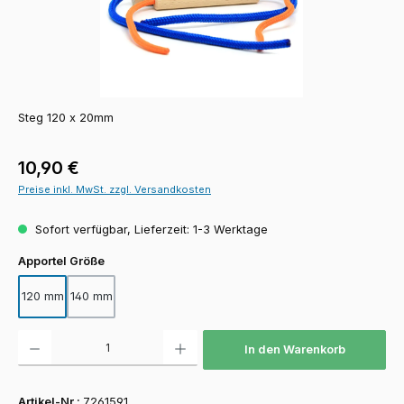
Steg 120 x 20mm
Regulärer Preis:
10,90 €
Preise inkl. MwSt. zzgl. Versandkosten
Sofort verfügbar, Lieferzeit: 1-3 Werktage
auswählen
Apportel Größe
120 mm
140 mm
Produkt Anzahl: Gib den gewünschten Wert ein oder benutze die Schaltfläch
In den Warenkorb
Artikel-Nr.:
7261591