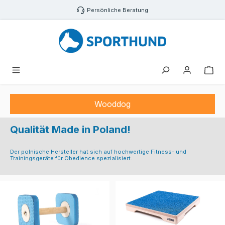
Zum Hauptinhalt springen
Persönliche Beratung
War
Wooddog
Wooddog
TARGET MIT
Wooddog
FOAM DUMBELL
FEDERUNG
Qualität Made in Poland!
Der polnische Hersteller hat sich auf hochwertige Fitness- und
Trainingsgeräte für Obedience spezialisiert.