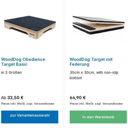
WoodDog Obedience
WoodDog Target mit
Target Basic
Federung
in 3 Größen
30cm x 30cm, with non-slip
bottom
Regulärer Preis:
Regulärer Preis:
Ab
33,50 €
64,90 €
Preise inkl. MwSt. zzgl. Versandkosten
Preise inkl. MwSt. zzgl. Versandkosten
zur Variantenauswahl
In den Warenkorb