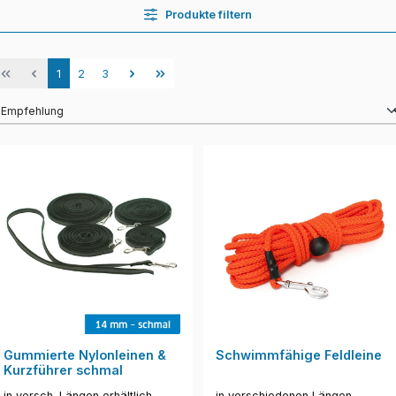
Produkte filtern
Seite
Seite
Seite
1
2
3
Gummierte Nylonleinen &
Schwimmfähige Feldleine
Kurzführer schmal
in versch. Längen erhältlich
in verschiedenen Längen