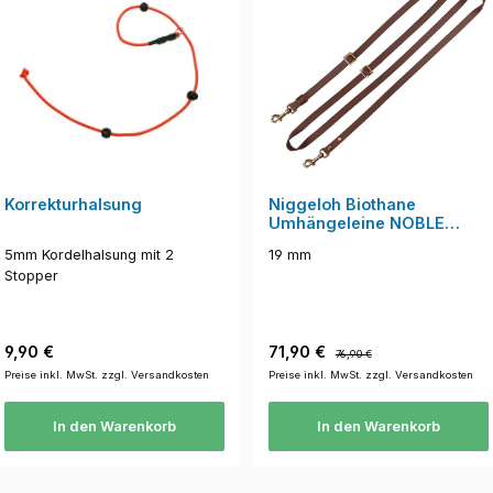
Korrekturhalsung
Niggeloh Biothane
Umhängeleine NOBLE
braun
5mm Kordelhalsung mit 2
19 mm
Stopper
Regulärer Preis:
Verkaufspreis:
Regulärer Preis:
9,90 €
71,90 €
76,90 €
Preise inkl. MwSt. zzgl. Versandkosten
Preise inkl. MwSt. zzgl. Versandkosten
In den Warenkorb
In den Warenkorb