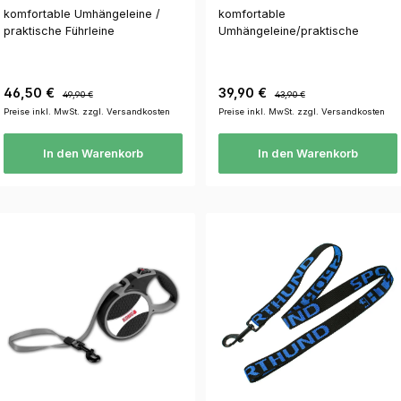
komfortable Umhängeleine /
komfortable
praktische Führleine
Umhängeleine/praktische
Führleine
Verkaufspreis:
Regulärer Preis:
Verkaufspreis:
Regulärer Preis:
46,50 €
39,90 €
49,90 €
43,90 €
Preise inkl. MwSt. zzgl. Versandkosten
Preise inkl. MwSt. zzgl. Versandkosten
In den Warenkorb
In den Warenkorb