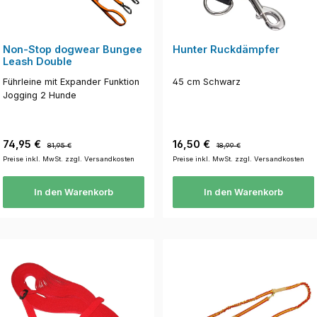
Non-Stop dogwear Bungee
Hunter Ruckdämpfer
Leash Double
Führleine mit Expander Funktion
45 cm Schwarz
Jogging 2 Hunde
Verkaufspreis:
Regulärer Preis:
Verkaufspreis:
Regulärer Preis:
74,95 €
16,50 €
81,95 €
18,99 €
Preise inkl. MwSt. zzgl. Versandkosten
Preise inkl. MwSt. zzgl. Versandkosten
In den Warenkorb
In den Warenkorb