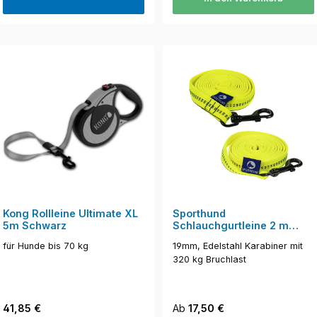
Kong Rollleine Ultimate XL
Sporthund
5m Schwarz
Schlauchgurtleine 2 m
INOX
für Hunde bis 70 kg
19mm, Edelstahl Karabiner mit
320 kg Bruchlast
Regulärer Preis:
Regulärer Preis:
41,85 €
Ab
17,50 €