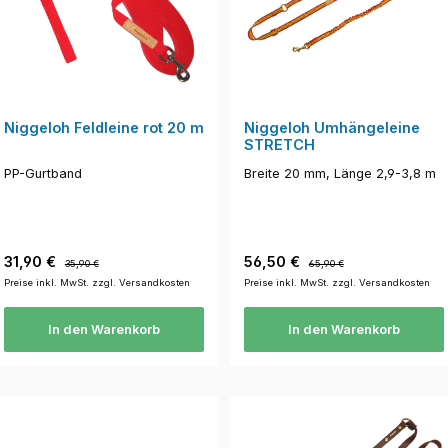
Niggeloh Feldleine rot 20 m
Niggeloh Umhängeleine
STRETCH
PP-Gurtband
Breite 20 mm, Länge 2,9-3,8 m
Verkaufspreis:
Regulärer Preis:
Verkaufspreis:
Regulärer Preis:
31,90 €
56,50 €
35,90 €
65,90 €
Preise inkl. MwSt. zzgl. Versandkosten
Preise inkl. MwSt. zzgl. Versandkosten
In den Warenkorb
In den Warenkorb