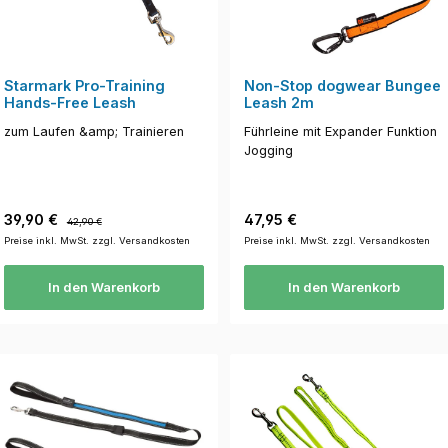
Starmark Pro-Training
Non-Stop dogwear Bungee
Hands-Free Leash
Leash 2m
zum Laufen &amp; Trainieren
Führleine mit Expander Funktion
Jogging
Verkaufspreis:
Regulärer Preis:
Regulärer Preis:
39,90 €
47,95 €
42,90 €
Preise inkl. MwSt. zzgl. Versandkosten
Preise inkl. MwSt. zzgl. Versandkosten
In den Warenkorb
In den Warenkorb