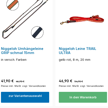
Niggeloh Umhängeleine
Niggeloh Leine TRAIL
GRIP schmal 15mm
ULTRA
in versch. Farben
gelb-rot, 8 m, 20 mm
Verkaufspreis:
Regulärer Preis:
Verkaufspreis:
Regulärer Preis:
41,90 €
46,90 €
46,90 €
54,90 €
Preise inkl. MwSt. zzgl. Versandkosten
Preise inkl. MwSt. zzgl. Versandkosten
zur Variantenauswahl
In den Warenkorb