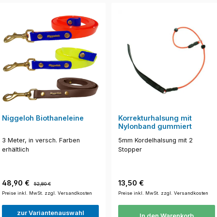
Niggeloh Biothaneleine
Korrekturhalsung mit
Nylonband gummiert
3 Meter, in versch. Farben
5mm Kordelhalsung mit 2
erhältlich
Stopper
Verkaufspreis:
Regulärer Preis:
Regulärer Preis:
48,90 €
13,50 €
52,80 €
Preise inkl. MwSt. zzgl. Versandkosten
Preise inkl. MwSt. zzgl. Versandkosten
zur Variantenauswahl
In den Warenkorb