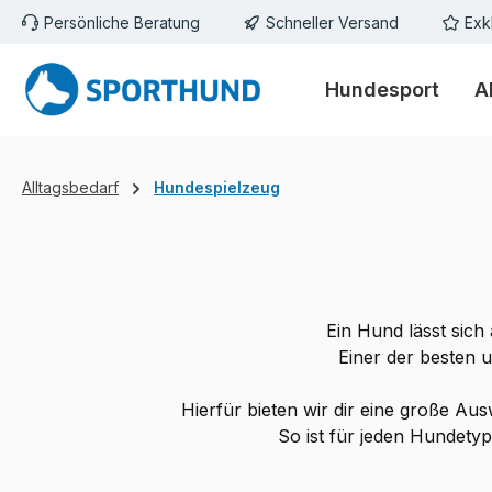
Persönliche Beratung
Schneller Versand
Exk
m Hauptinhalt springen
Zur Suche springen
Zur Hauptnavigation springen
Hundesport
A
Alltagsbedarf
Hundespielzeug
Ein Hund lässt sich
Einer der besten 
Hierfür bieten wir dir eine große Au
So ist für jeden Hundetyp