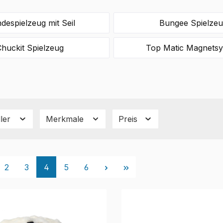
despielzeug mit Seil
Bungee Spielzeu
huckit Spielzeug
Top Matic Magnets
ller
Merkmale
Preis
Seite
Seite
Seite
Seite
Seite
2
3
4
5
6