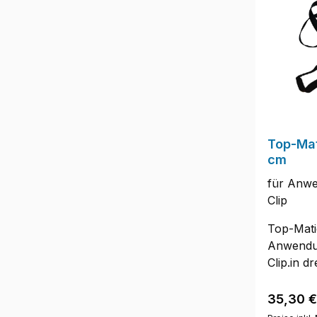
Neoprenb
uns am H
dich zu 
Top-Mat
cm
für Anwe
Clip
Top-Matic
Anwendu
Clip.in d
(rot) mi
(Magnet 
Reguläre
35,30 €
Standard 