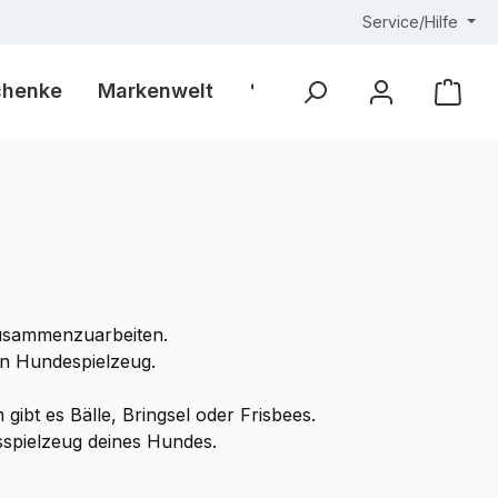
Service/Hilfe
chenke
Markenwelt
% Outlet %
Ware
g
 zusammenzuarbeiten.
on Hundespielzeug.
ibt es Bälle, Bringsel oder Frisbees.
gsspielzeug deines Hundes.