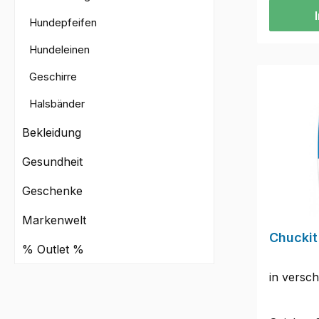
Praktisc
Hundepfeifen
das Öffne
Futterbeu
Hundeleinen
gefüttert
Geschirre
Handschla
angenehm
Halsbänder
dehnbare
federt Z
Bekleidung
sowohl 
Gesundheit
als auch 
Hundehal
Geschenke
Gurtband
zusätzlic
Markenwelt
fröhlich
Chuckit
% Outlet %
Look.Pro
63–65 cm
in versch
cmGurtba
Fuchsmot
Ausführun