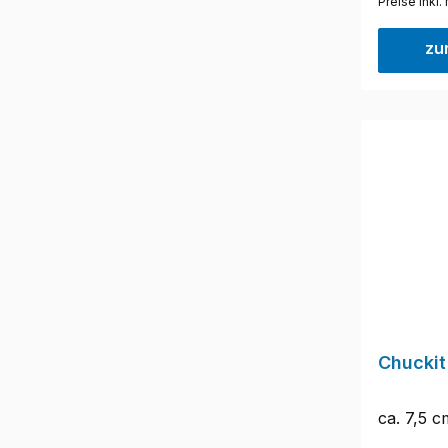
Preise inkl
Handsch
Beissroll
zu
Handschl
Handschl
cm, Umfa
Chuckit
ca. 7,5 