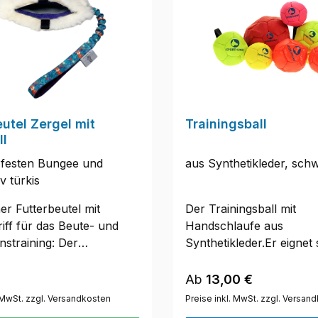
eutel Zergel mit
Trainingsball
ll
a festen Bungee und
aus Synthetikleder, sc
v türkis
er Futterbeutel mit
Der Trainingsball mit
iff für das Beute- und
Handschlaufe aus
nstraining: Der
Synthetikleder.Er eignet 
chluss hält die
zur Motivation und Best
en sicher im Dummy, bis
des Hundes.Hervorrage
r Preis:
Regulärer Preis:
Ab
13,00 €
Beutel öffnen und Ihren
geeignet zur Verwendun
. MwSt. zzgl. Versandkosten
Preise inkl. MwSt. zzgl. Versan
kt daraus füttern.
Revieren, um ihn ins Ve