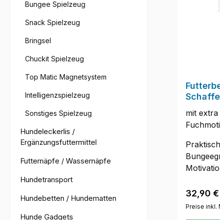
Bungee Spielzeug
Snack Spielzeug
Bringsel
Chuckit Spielzeug
Top Matic Magnetsystem
Futterb
Intelligenzspielzeug
Schaffe
mit extr
Sonstiges Spielzeug
Fuchmoti
Hundeleckerlis /
Ergänzungsfuttermittel
Praktisch
Bungeegr
Futternäpfe / Wassernäpfe
Motivatio
Hundetransport
Klettvers
Leckerch
Reguläre
32,90 €
Hundebetten / Hundematten
Sie den 
Preise inkl
Hund dire
Hunde Gadgets