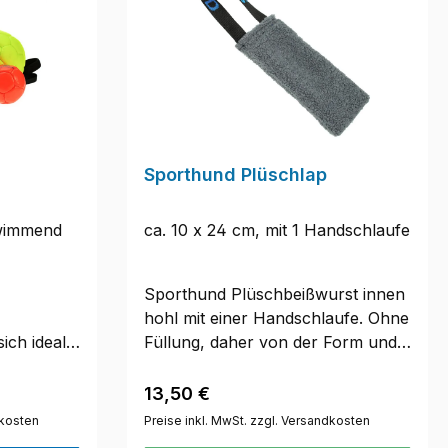
Sporthund Plüschlap
hwimmend
ca. 10 x 24 cm, mit 1 Handschlaufe
Sporthund Plüschbeißwurst innen
hohl mit einer Handschlaufe. Ohne
sich ideal
Füllung, daher von der Form und
ätigung
Beweglichkeit nicht unähnlich
nd
einem Hetzleder. Prima geeignet
Regulärer Preis:
13,50 €
g beim
für Welpenspiele. Besonders weich
dkosten
Preise inkl. MwSt. zzgl. Versandkosten
rsteck zu
und flauschig.Maße: Länge ca. 24