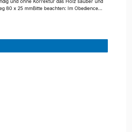
tändig und ohne Korrektur das Holz sauber und
eg 80 x 25 mmBitte beachten: Im Obedience
 deinem Apportel, wenn du es nicht wirfst.