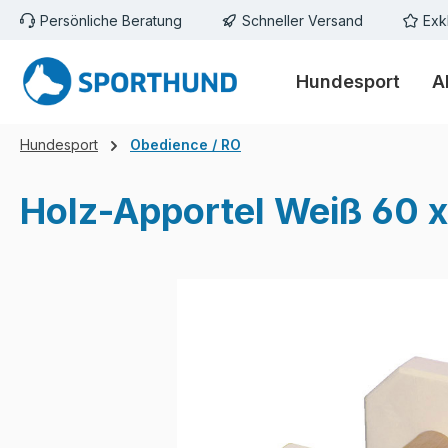
Persönliche Beratung
Schneller Versand
Exk
m Hauptinhalt springen
Zur Suche springen
Zur Hauptnavigation springen
Hundesport
A
Hundesport
Obedience / RO
Holz-Apportel Weiß 60 
Bildergalerie überspringen