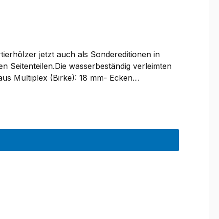
erhölzer jetzt auch als Sondereditionen in
n Seitenteilen.Die wasserbeständig verleimten
 aus Multiplex (Birke): 18 mm- Ecken
serbeständige Verleimung- wasserbasierte
ewicht: ca. 350 g100 x 100 mm, Steg 90 x 25
n die Apportierhölzer gelegt und nicht wie in
s: Durch die abweichende Farbgebung besteht
en wird.