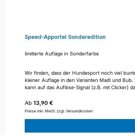
Speed-Apportel Sonderedition
limitierte Auflage in Sonderfarbe
Wir finden, dass der Hundesport noch viel bunte
kleiner Auflage in den Varianten Madl und Bub. 
kann auf das Auflöse-Signal (z.B. mit Clicker
zu keinen Verletzungen kommen, wenn mal eins auf
Multiplex (Birke): 6,5 mm- Ecken abgeschrägt, K
Regulärer Preis:
Ab
13,90 €
wasserbasierte Buntlackierung, nach DIN EN 71-
Preise inkl. MwSt. zzgl. Versandkosten
mm, Steg 120 x 25 mm, Gewicht: ca. 135 g- 80 
gelegt und nicht wie in anderen Sportarten gew
Farbgebung besteht die Möglichkeit, dass diese