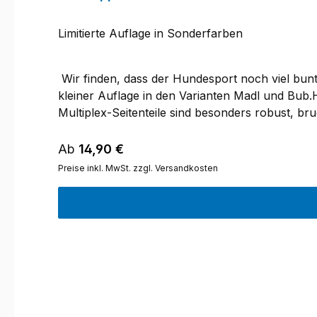
Limitierte Auflage in Sonderfarben
Wir finden, dass der Hundesport noch viel bunt
kleiner Auflage in den Varianten Madl und Bub.
Multiplex-Seitenteile sind besonders robust, br
abgeschrägt, Kanten gefast und geschliffen- de
Buntlackierung, nach DIN EN 71-3 (für Kinders
Regulärer Preis:
Ab
14,90 €
mm, Gewicht: ca. 230 g80 x 80 mm, Steg 80 x 25
Preise inkl. MwSt. zzgl. Versandkosten
anderen Sportarten geworfen.Du hast länger Fr
die Möglichkeit, dass dieses Apportel bei Prüf