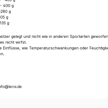
 - 400 g
-280 g
205 g
 135 g
lzer gelegt und nicht wie in anderen Sportarten geworfen
s nicht wirfst.
ere Einflüsse, wie Temperaturschwankungen oder Feuchtigke
en.
nfo@leroi.de