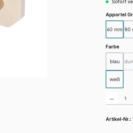
Sofort ver
Apportel G
60 mm
80
ausw
Farbe
blau
dun
weiß
Produkt Anzah
Artikel-Nr.: