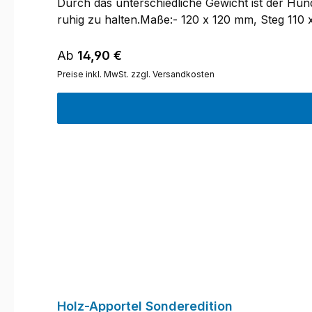
Durch das unterschiedliche Gewicht ist der Hun
ruhig zu halten.Maße:- 120 x 120 mm, Steg 11
werden die Apportierhölzer gelegt und nicht wi
Regulärer Preis:
Ab
14,90 €
Preise inkl. MwSt. zzgl. Versandkosten
Holz-Apportel Sonderedition