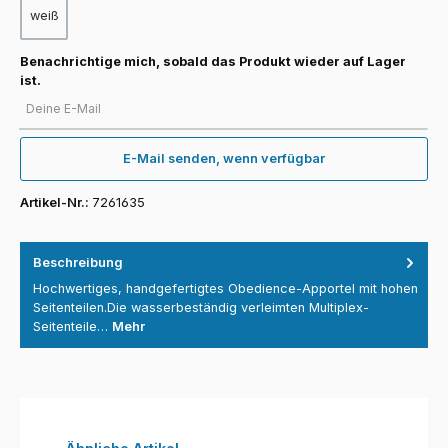
weiß
Benachrichtige mich, sobald das Produkt wieder auf Lager
ist.
Deine E-Mail
E-Mail senden, wenn verfügbar
Artikel-Nr.:
7261635
Beschreibung
Hochwertiges, handgefertigtes Obedience-Apportel mit hohen
Seitenteilen.Die wasserbeständig verleimten Multiplex-
Seitenteile…
Mehr
Produktgalerie überspringen