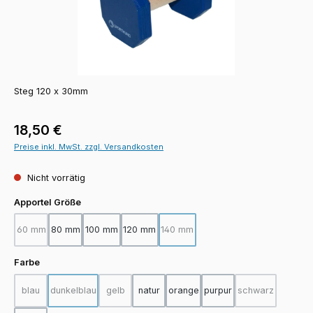
Steg 120 x 30mm
Regulärer Preis:
18,50 €
Preise inkl. MwSt. zzgl. Versandkosten
Nicht vorrätig
auswählen
Apportel Größe
60 mm
80 mm
100 mm
120 mm
140 mm
(Diese Option ist zurzeit nicht verfügbar.)
(Diese Option ist zurzeit nicht verfü
auswählen
Farbe
blau
dunkelblau
gelb
natur
orange
purpur
schwarz
(Diese Option ist zurzeit nicht verfügbar.)
(Diese Option ist zurzeit nicht verfügbar.)
(Diese Option ist zurzeit nicht verfügbar.)
(Diese Option i