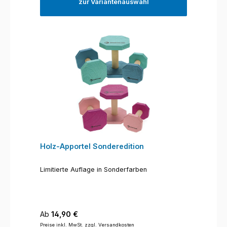
zur Variantenauswahl
Holz-Apportel Sonderedition
Limitierte Auflage in Sonderfarben
Regulärer Preis:
Ab
14,90 €
Preise inkl. MwSt. zzgl. Versandkosten