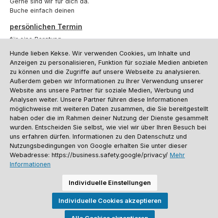
Gerne sind wir für dich da.
Buche einfach deinen
persönlichen Termin
für eine Beratung.
Hunde lieben Kekse. Wir verwenden Cookies, um Inhalte und
Oder über unser
Kontaktformular
.
Anzeigen zu personalisieren, Funktion für soziale Medien anbieten
zu können und die Zugriffe auf unsere Webseite zu analysieren.
Vertrag widerrufen
Außerdem geben wir Informationen zu Ihrer Verwendung unserer
Website ans unsere Partner für soziale Medien, Werbung und
Analysen weiter. Unsere Partner führen diese Informationen
möglichweise mit weiteren Daten zusammen, die Sie bereitgestellt
Kundenservice
haben oder die im Rahmen deiner Nutzung der Dienste gesammelt
Informationen
wurden. Entscheiden Sie selbst, wie viel wir über Ihren Besuch bei
uns erfahren dürfen. Informationen zu den Datenschutz und
Social Media und Kontakt
Nutzungsbedingungen von Google erhalten Sie unter dieser
Webadresse: https://business.safety.google/privacy/
Mehr
Informationen
Versandinformationen
Zahlungsarten
Vereinsrabatt
Kontakt
Batterieentsorgung
Warenrücksendung
Sporthund Katalog
Individuelle Einstellungen
Alle Preise inkl. gesetzl. Mehrwertsteuer zzgl.
Versandkosten
, wenn nicht
Individuelle Cookies akzeptieren
anders angegeben. Preise vor dem Login werden in Euro (DE) angezeigt.
Streichpreise = UVP-Preise. Abbildungen ähnlich. Änderungen
vorbehalten.