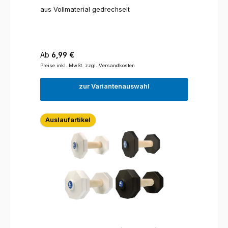
aus Vollmaterial gedrechselt
Regulärer Preis:
Ab
6,99 €
Preise inkl. MwSt. zzgl. Versandkosten
zur Variantenauswahl
Auslaufartikel