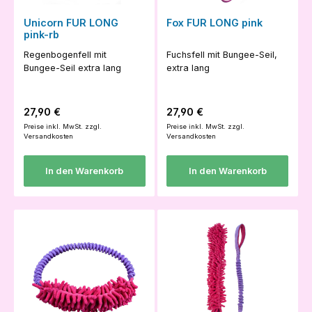
Unicorn FUR LONG
Fox FUR LONG pink
pink-rb
Regenbogenfell mit
Fuchsfell mit Bungee-Seil,
Bungee-Seil extra lang
extra lang
Regulärer Preis:
Regulärer Preis:
27,90 €
27,90 €
Preise inkl. MwSt. zzgl.
Preise inkl. MwSt. zzgl.
Versandkosten
Versandkosten
In den Warenkorb
In den Warenkorb