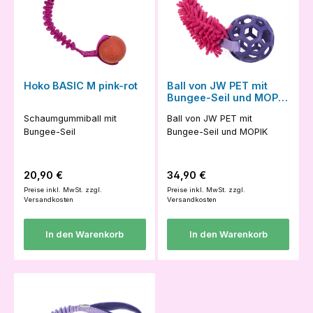
Hoko BASIC M pink-rot
Ball von JW PET mit
Bungee-Seil und MOPIK
li-pi-li
Schaumgummiball mit
Ball von JW PET mit
Bungee-Seil
Bungee-Seil und MOPIK
Regulärer Preis:
Regulärer Preis:
20,90 €
34,90 €
Preise inkl. MwSt. zzgl.
Preise inkl. MwSt. zzgl.
Versandkosten
Versandkosten
In den Warenkorb
In den Warenkorb