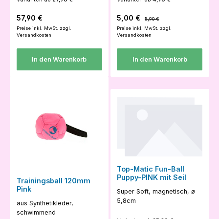
Regulärer Preis:
Verkaufspreis:
Regulärer Preis:
57,90 €
5,00 €
5,90 €
Preise inkl. MwSt. zzgl.
Preise inkl. MwSt. zzgl.
Versandkosten
Versandkosten
In den Warenkorb
In den Warenkorb
Top-Matic Fun-Ball
Puppy-PINK mit Seil
Trainingsball 120mm
Pink
Super Soft, magnetisch, ø
5,8cm
aus Synthetikleder,
schwimmend