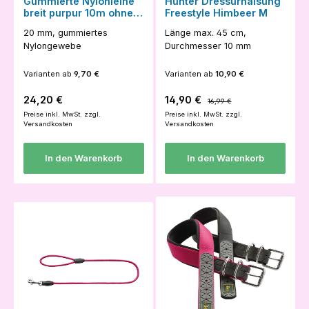
Gummierte Nylonleine
Hunter Dressurhalsung
breit purpur 10m ohne
Freestyle Himbeer M
HS
20 mm, gummiertes
Länge max. 45 cm,
Nylongewebe
Durchmesser 10 mm
Varianten ab
9,70 €
Varianten ab
10,90 €
Regulärer Preis:
Verkaufspreis:
Regulärer Preis:
24,20 €
14,90 €
16,99 €
Preise inkl. MwSt. zzgl.
Preise inkl. MwSt. zzgl.
Versandkosten
Versandkosten
In den Warenkorb
In den Warenkorb