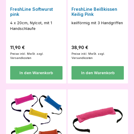
FreshLine Softwurst
FreshLine Beißkissen
pink
Keilig Pink
4 x 20cm, Nylcot, mit 1
keilförmig mit 3 Handgriffen
Handschlaufe
Regulärer Preis:
Regulärer Preis:
11,90 €
38,90 €
Preise inkl. MwSt. zzgl.
Preise inkl. MwSt. zzgl.
Versandkosten
Versandkosten
In den Warenkorb
In den Warenkorb