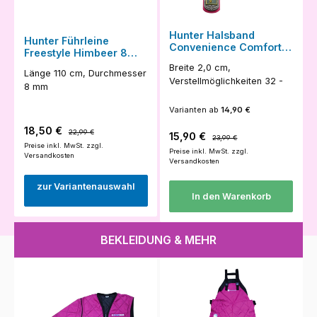
Hunter Halsband
Hunter Führleine
Convenience Comfort
Freestyle Himbeer 8
Himbeer 45
mm
Breite 2,0 cm,
Länge 110 cm, Durchmesser
Verstellmöglichkeiten 32 -
8 mm
40 cm
Varianten ab
14,90 €
Verkaufspreis:
Regulärer Preis:
18,50 €
22,99 €
Verkaufspreis:
Regulärer Preis:
15,90 €
23,99 €
Preise inkl. MwSt. zzgl.
Preise inkl. MwSt. zzgl.
Versandkosten
Versandkosten
zur Variantenauswahl
In den Warenkorb
BEKLEIDUNG & MEHR