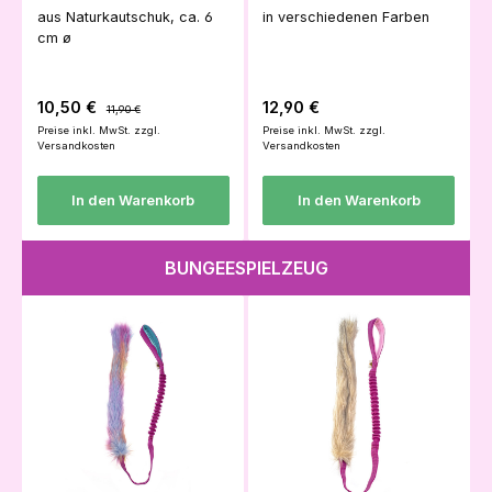
aus Naturkautschuk, ca. 6
in verschiedenen Farben
cm ø
Verkaufspreis:
Regulärer Preis:
Regulärer Preis:
10,50 €
12,90 €
11,90 €
Preise inkl. MwSt. zzgl.
Preise inkl. MwSt. zzgl.
Versandkosten
Versandkosten
In den Warenkorb
In den Warenkorb
BUNGEESPIELZEUG