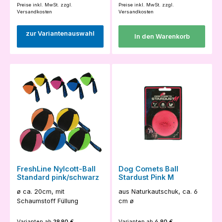
Preise inkl. MwSt. zzgl.
Preise inkl. MwSt. zzgl.
Versandkosten
Versandkosten
zur Variantenauswahl
In den Warenkorb
FreshLine Nylcott-Ball
Dog Comets Ball
Standard pink/schwarz
Stardust Pink M
ø ca. 20cm, mit
aus Naturkautschuk, ca. 6
Schaumstoff Füllung
cm ø
Varianten ab
29,90 €
Varianten ab
4,90 €