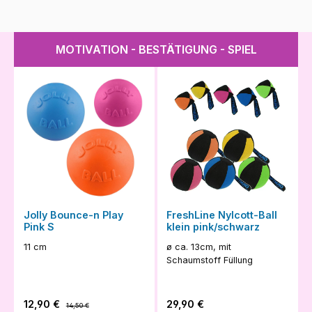
MOTIVATION - BESTÄTIGUNG - SPIEL
Jolly Bounce-n Play
FreshLine Nylcott-Ball
Pink S
klein pink/schwarz
11 cm
ø ca. 13cm, mit
Schaumstoff Füllung
Verkaufspreis:
Regulärer Preis:
Regulärer Preis:
12,90 €
29,90 €
14,50 €