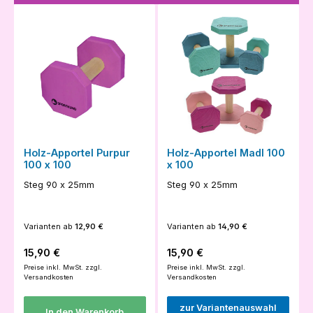
Holz-Apportel Purpur
Holz-Apportel Madl 100
100 x 100
x 100
Steg 90 x 25mm
Steg 90 x 25mm
Varianten ab
12,90 €
Varianten ab
14,90 €
Regulärer Preis:
Regulärer Preis:
15,90 €
15,90 €
Preise inkl. MwSt. zzgl.
Preise inkl. MwSt. zzgl.
Versandkosten
Versandkosten
zur Variantenauswahl
In den Warenkorb