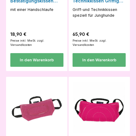
Bestätigungskissen
Technikkissen Griffig
Zwerg pink
pink
mit einer Handschlaufe
Griff-und Technikkissen
speziell für Junghunde
Regulärer Preis:
Regulärer Preis:
18,90 €
65,90 €
Preise inkl. MwSt. zzgl.
Preise inkl. MwSt. zzgl.
Versandkosten
Versandkosten
In den Warenkorb
In den Warenkorb