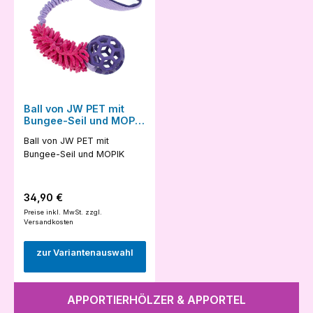
Ball von JW PET mit
Bungee-Seil und MOPIK
li-pi-li
Ball von JW PET mit
Bungee-Seil und MOPIK
Regulärer Preis:
34,90 €
Preise inkl. MwSt. zzgl.
Versandkosten
zur Variantenauswahl
APPORTIERHÖLZER & APPORTEL