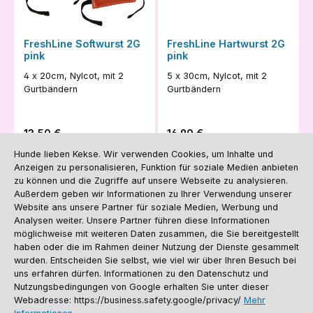
FreshLine Softwurst 2G
FreshLine Hartwurst 2G
pink
pink
4 x 20cm, Nylcot, mit 2
5 x 30cm, Nylcot, mit 2
Gurtbändern
Gurtbändern
Regulärer Preis:
Regulärer Preis:
13,50 €
16,90 €
Preise inkl. MwSt. zzgl.
Preise inkl. MwSt. zzgl.
Hunde lieben Kekse. Wir verwenden Cookies, um Inhalte und
Versandkosten
Versandkosten
Anzeigen zu personalisieren, Funktion für soziale Medien anbieten
zu können und die Zugriffe auf unsere Webseite zu analysieren.
In den Warenkorb
In den Warenkorb
Außerdem geben wir Informationen zu Ihrer Verwendung unserer
Website ans unsere Partner für soziale Medien, Werbung und
Analysen weiter. Unsere Partner führen diese Informationen
möglichweise mit weiteren Daten zusammen, die Sie bereitgestellt
haben oder die im Rahmen deiner Nutzung der Dienste gesammelt
wurden. Entscheiden Sie selbst, wie viel wir über Ihren Besuch bei
uns erfahren dürfen. Informationen zu den Datenschutz und
Nutzungsbedingungen von Google erhalten Sie unter dieser
Webadresse: https://business.safety.google/privacy/
Mehr