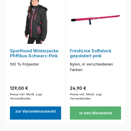
Sporthund Winterjacke
FreshLine Softstock
Pfiffikus Schwarz-Pink
gepolstert pink
100 % Polyester
Nylon, in verschiedenen
Farben
Regulärer Preis:
Regulärer Preis:
129,00 €
24,90 €
Preise inkl. MwSt. zzgl.
Preise inkl. MwSt. zzgl.
Versandkosten
Versandkosten
zur Variantenauswahl
In den Warenkorb