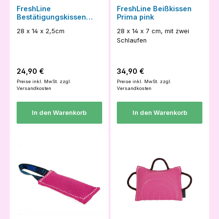
FreshLine
FreshLine Beißkissen
Bestätigungskissen
Prima pink
Flunder pink
28 x 14 x 2,5cm
28 x 14 x 7 cm, mit zwei
Schlaufen
Regulärer Preis:
Regulärer Preis:
24,90 €
34,90 €
Preise inkl. MwSt. zzgl.
Preise inkl. MwSt. zzgl.
Versandkosten
Versandkosten
In den Warenkorb
In den Warenkorb