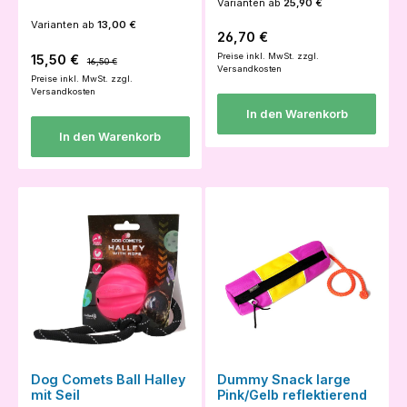
Varianten ab
25,90 €
Varianten ab
13,00 €
Regulärer Preis:
26,70 €
Verkaufspreis:
Regulärer Preis:
Preise inkl. MwSt. zzgl.
15,50 €
16,50 €
Versandkosten
Preise inkl. MwSt. zzgl.
Versandkosten
In den Warenkorb
In den Warenkorb
Dog Comets Ball Halley
Dummy Snack large
mit Seil
Pink/Gelb reflektierend