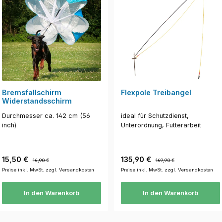
Bremsfallschirm
Flexpole Treibangel
Widerstandsschirm
Durchmesser ca. 142 cm (56
ideal für Schutzdienst,
inch)
Unterordnung, Futterarbeit
Verkaufspreis:
Regulärer Preis:
Verkaufspreis:
Regulärer Preis:
15,50 €
135,90 €
16,90 €
169,90 €
Preise inkl. MwSt. zzgl. Versandkosten
Preise inkl. MwSt. zzgl. Versandkosten
In den Warenkorb
In den Warenkorb