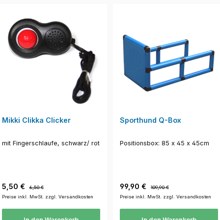
Mikki Clikka Clicker
Sporthund Q-Box
mit Fingerschlaufe, schwarz/ rot
Positionsbox: 85 x 45 x 45cm
Verkaufspreis:
Regulärer Preis:
Verkaufspreis:
Regulärer Preis:
5,50 €
99,90 €
6,50 €
109,90 €
Preise inkl. MwSt. zzgl. Versandkosten
Preise inkl. MwSt. zzgl. Versandkosten
In den Warenkorb
In den Warenkorb