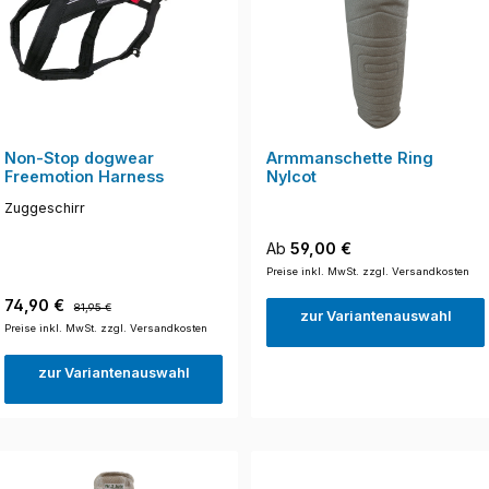
Non-Stop dogwear
Armmanschette Ring
Freemotion Harness
Nylcot
Zuggeschirr
Regulärer Preis:
Ab
59,00 €
Preise inkl. MwSt. zzgl. Versandkosten
Verkaufspreis:
Regulärer Preis:
74,90 €
81,95 €
zur Variantenauswahl
Preise inkl. MwSt. zzgl. Versandkosten
zur Variantenauswahl