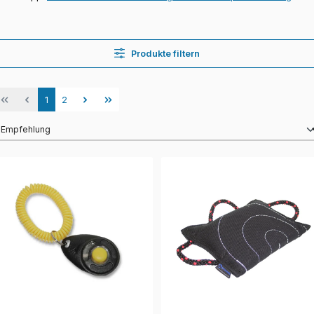
Produkte filtern
Seite
Seite
1
2