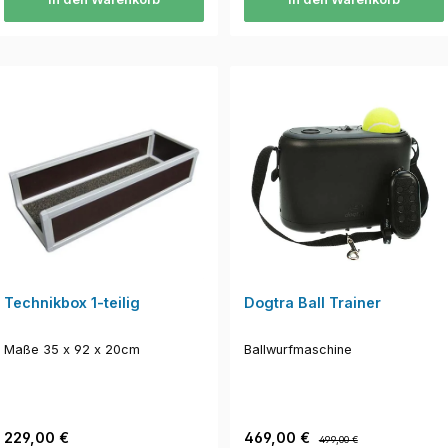
Technikbox 1-teilig
Dogtra Ball Trainer
Maße 35 x 92 x 20cm
Ballwurfmaschine
Regulärer Preis:
Verkaufspreis:
Regulärer Preis:
229,00 €
469,00 €
499,00 €