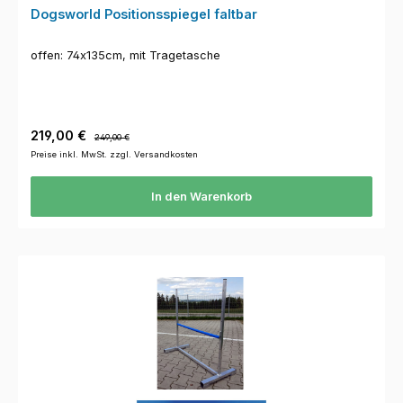
Dogsworld Positionsspiegel faltbar
offen: 74x135cm, mit Tragetasche
Verkaufspreis:
Regulärer Preis:
219,00 €
249,00 €
Preise inkl. MwSt. zzgl. Versandkosten
In den Warenkorb