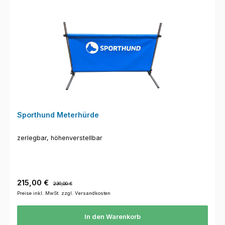
Sporthund Meterhürde
zerlegbar, höhenverstellbar
Verkaufspreis:
Regulärer Preis:
215,00 €
239,00 €
Preise inkl. MwSt. zzgl. Versandkosten
In den Warenkorb