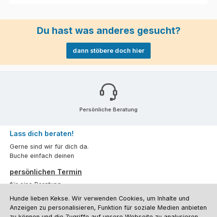
Du hast was anderes gesucht?
dann stöbere doch hier
Persönliche Beratung
Lass dich beraten!
Gerne sind wir für dich da.
Buche einfach deinen
persönlichen Termin
für eine Beratung.
Hunde lieben Kekse. Wir verwenden Cookies, um Inhalte und
Oder über unser
Kontaktformular
.
Anzeigen zu personalisieren, Funktion für soziale Medien anbieten
zu können und die Zugriffe auf unsere Webseite zu analysieren.