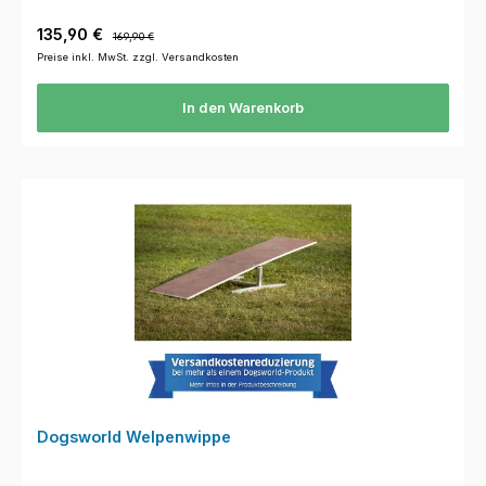
Verkaufspreis:
Regulärer Preis:
135,90 €
169,90 €
Preise inkl. MwSt. zzgl. Versandkosten
In den Warenkorb
Dogsworld Welpenwippe