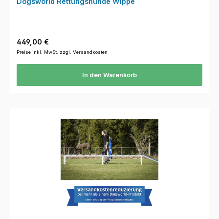
Dogsworld Rettungshunde Wippe
Regulärer Preis:
449,00 €
Preise inkl. MwSt. zzgl. Versandkosten
In den Warenkorb